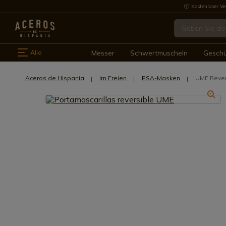
Kostenloser Ve
Alle
Messer
Schwertmuscheln
Gesch
Aceros de Hispania
Im Freien
PSA-Masken
UME Rever