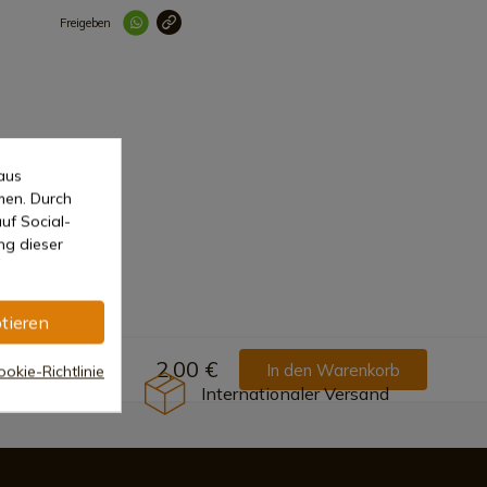
Freigeben
Link korrekt kopiert
aus
men. Durch
uf Social-
ng dieser
tieren
2,00 €
In den Warenkorb
okie-Richtlinie
Internationaler Versand