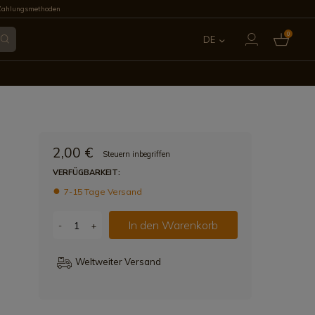
Zahlungsmethoden
0
DE
ES
EN
FR
2,00 €
Steuern inbegriffen
IT
VERFÜGBARKEIT:
7-15 Tage Versand
PT
In den Warenkorb
-
+
Weltweiter Versand