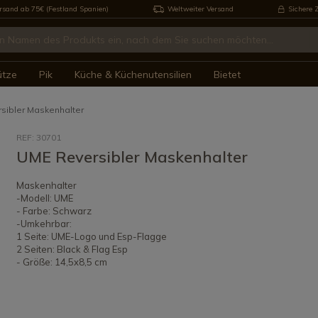
rsand ab 75€ (Festland Spanien)
Weltweiter Versand
Sichere 
ütze
Pik
Küche & Küchenutensilien
Bietet
sibler Maskenhalter
REF: 30701
UME Reversibler Maskenhalter
Maskenhalter
-Modell: UME
- Farbe: Schwarz
-Umkehrbar:
1 Seite: UME-Logo und Esp-Flagge
2 Seiten: Black & Flag Esp
- Größe: 14,5x8,5 cm