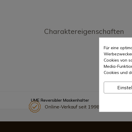
Charaktereigenschaften
Für eine opti
Werbezwecken 
Cookies von so
Media-Funktio
Cookies und d
Einste
UME Reversibler Maskenhalter
Online-Verkauf seit 1998