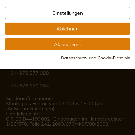
Internationaler Versand
Einstellungen
Ablehnen
Information
Akzeptieren
Datenschutz- und Cookie-Richtlinie
info@aceros-de-hispania.com
(+34)
978 877 088
(+34)
676 850 364
Kundeninformationen
Montag bis Freitag von 09:00 bis 15:00 Uhr
(Außer an Feiertagen)
Handelsregister
CIF: ES B44193092 · Eingetragen im Handelsregister
1/28/578, Folio 242, 2003/670/N/07/08/2003