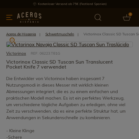
Kostenloser Versand ab 75€ (Festland Spanien)
0
üchenutensilien
Bietet
Aktuelles
Bestseller
Schutzmar
Victorinox Classic SD Tuscan 
Aceros de Hispania
Schwertmuscheln
Victorinox
REF: 06223.T81G
Victorinox Classic SD Tuscan Sun Translucent
Pocket Knife 7 verwendet
Die Entwickler von Victorinox haben insgesamt 7
Nutzungsmodi in dieses Messer mit wirklich kleinen
Abmessungen integriert, die es zu einem einfachen und
praktischen Modell machen. Es ist ein perfektes Werkzeug,
um verschiedene tägliche Aufgaben zu erledigen, ohne viel
Zeit zu verschwenden, da es eine perfekte Struktur hat, um
Anwendungen in Sekundenschnelle zu kombinieren.
- Kleine Klinge
-Schere