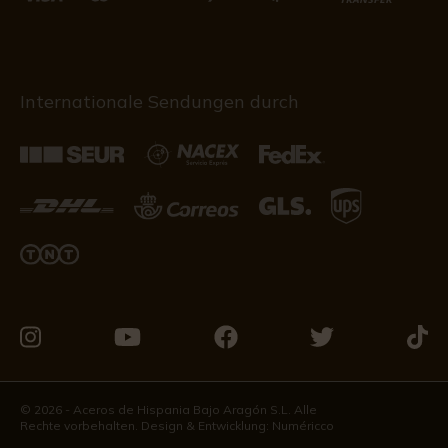
Internationale Sendungen durch
Besuchen
Besuchen
Besuchen
Besuchen
Besu
Sie
Sie
Sie
Sie
Sie
uns
uns
uns
uns
uns
© 2026 - Aceros de Hispania Bajo Aragón S.L. Alle
Rechte vorbehalten. Design & Entwicklung:
Numéricco
auf
auf
auf
auf
auf