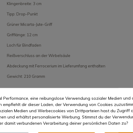
Klingenbreite: 3 cm
Tipp: Drop-Punkt
Grüner Micarta-Jute-Griff
Grifflänge: 12 cm
Loch für Bindfaden
Reißverschluss an der Wirbelsäule
Abdeckung mit Ferrocerium im Lieferumfang enthalten
Gewicht: 210 Gramm
Mehr anzeigen
mal Performance, eine reibungslose Verwendung sozialer Medien und 
empfiehlt dir dieser Laden, der Verwendung von Cookies zuzustim
zialen Medien und Werbecookies von Drittparteien hast du Zugriff a
nen und erhältst personalisierte Werbung. Stimmst du der Verwendu
er damit verbundenen Verarbeitung deiner persönlichen Daten zu?