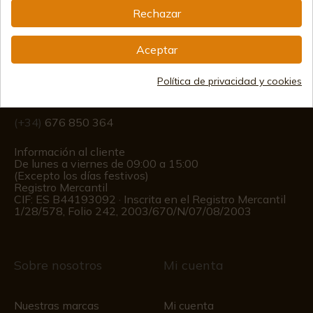
Rechazar
Información
Aceptar
info@aceros-de-hispania.com
Política de privacidad y cookies
(+34)
978 877 088
(+34)
676 850 364
Información al cliente
De lunes a viernes de 09:00 a 15:00
(Excepto los días festivos)
Registro Mercantil
CIF: ES B44193092 · Inscrita en el Registro Mercantil
1/28/578, Folio 242, 2003/670/N/07/08/2003
Sobre nosotros
Mi cuenta
Nuestras marcas
Mi cuenta