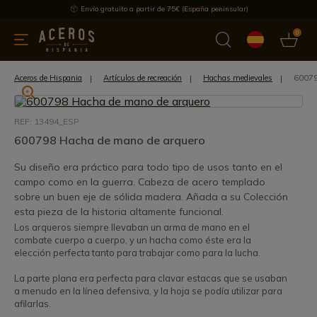
Envío gratuito a partir de 75€ (España peninsular)
0
 y menaje
Ofertas
Ultimas novedades
Los más vendidos
6007
Aceros de Hispania
Artículos de recreación
Hachas medievales
REF: 13494_ESP
600798 Hacha de mano de arquero
Su diseño era práctico para todo tipo de usos tanto en el
campo como en la guerra. Cabeza de acero templado
sobre un buen eje de sólida madera. Añada a su Colección
esta pieza de la historia altamente funcional.
Los arqueros siempre llevaban un arma de mano en el
combate cuerpo a cuerpo, y un hacha como éste era la
elección perfecta tanto para trabajar como para la lucha.
La parte plana era perfecta para clavar estacas que se usaban
a menudo en la línea defensiva, y la hoja se podía utilizar para
afilarlas.