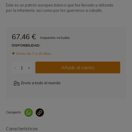
Este es un patrón europeo básico que fue llevado y utilizado
por la infantería, así como por los guerreros a caballo.
67,46 €
Impuestos incluidos
DISPONIBILIDAD:
Envío de 7 a 15 días
Añadir al carrito
-
+
Envío a todo el mundo
Compartir
Link copied correctly
Características