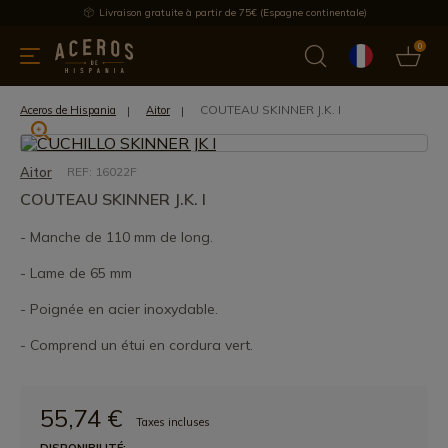
Livraison gratuite à partir de 75€ (Espagne continentale)
0
les de cuisine
Offre
Dernières nouvelles
Meilleures ventes
COUTEAU SKINNER J.K. I
Aceros de Hispania
Aitor
Aitor
REF: 16022F
COUTEAU SKINNER J.K. I
- Manche de 110 mm de long.
- Lame de 65 mm
- Poignée en acier inoxydable.
- Comprend un étui en cordura vert.
55,74 €
Taxes incluses