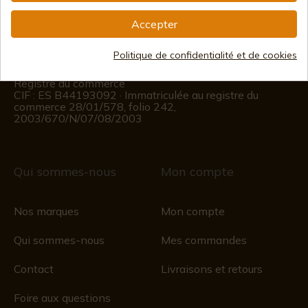
(+34)
676 850 364
Accepter
Informations sur le client
Politique de confidentialité et de cookies
Du lundi au vendredi de 09h00 à 15h00
(Sauf jours fériés)
Registre du commerce
CIF : ES B44193092 · Immatriculée au registre du
commerce 28/01/578, folio 242,
2003/670/N/07/08/2003
Qui sommes-nous
Mon compte
Nos marques
Mon compte
Qui sommes-nous
Mes commandes
Contact
Livraisons et retours
Foire aux questions