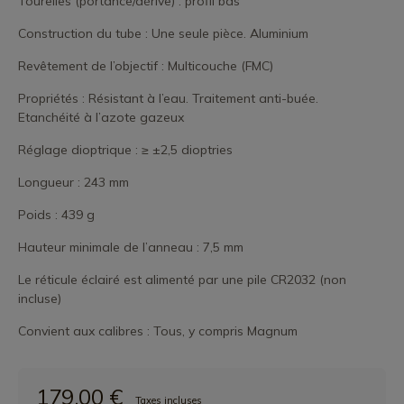
Tourelles (portance/dérive) : profil bas
Construction du tube : Une seule pièce. Aluminium
Revêtement de l’objectif : Multicouche (FMC)
Propriétés : Résistant à l’eau. Traitement anti-buée.
Etanchéité à l’azote gazeux
Réglage dioptrique : ≥ ±2,5 dioptries
Longueur : 243 mm
Poids : 439 g
Hauteur minimale de l’anneau : 7,5 mm
Le réticule éclairé est alimenté par une pile CR2032 (non
incluse)
Convient aux calibres : Tous, y compris Magnum
179,00 €
Taxes incluses