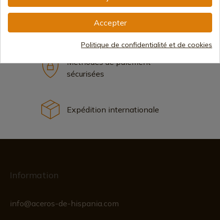
179,00 €
Ajouter au panier
Accepter
Vente en ligne depuis 1998
Politique de confidentialité et de cookies
Méthodes de paiement
sécurisées
Expédition internationale
Information
info@aceros-de-hispania.com