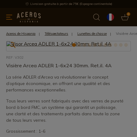
Livraison gratuite à partir de 75€ (Espagne continentale)
0
les de cuisine
Offre
Dernières nouvelles
Meilleures ventes
Visière Arc
Aceros de Hispania
Téléspectateurs
Lunettes de chasse
REF: V302
Visière Arcea ADLER 1-6x24 30mm. Ret.il. 4A
La série ADLER d’Arcea va révolutionner le concept
d’optique économique, en offrant une qualité et des
performances exceptionnelles.
Tous leurs verres sont fabriqués avec des verres de pureté
bord à bord FMC, un système qui garantit un polissage,
une clarté et des traitements parfaits dans toute la zone
de tous leurs verres.
Grossissement : 1-6