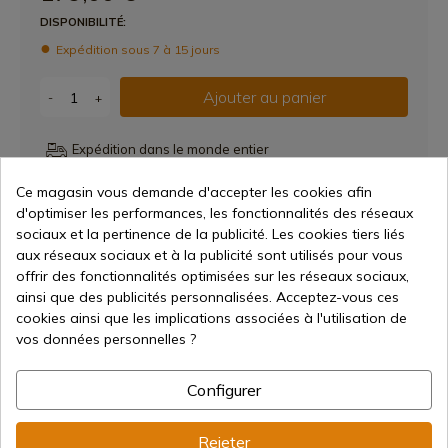
DISPONIBILITÉ:
Expédition sous 7 à 15 jours
Ajouter au panier
-
+
Expédition dans le monde entier
Ce magasin vous demande d'accepter les cookies afin
d'optimiser les performances, les fonctionnalités des réseaux
sociaux et la pertinence de la publicité. Les cookies tiers liés
Partager
Lien copié correcteme
aux réseaux sociaux et à la publicité sont utilisés pour vous
offrir des fonctionnalités optimisées sur les réseaux sociaux,
ainsi que des publicités personnalisées. Acceptez-vous ces
Caractéristiques
cookies ainsi que les implications associées à l'utilisation de
vos données personnelles ?
Configurer
Rejeter