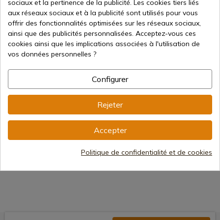
sociaux et la pertinence de la publicité. Les cookies tiers liés
aux réseaux sociaux et à la publicité sont utilisés pour vous
offrir des fonctionnalités optimisées sur les réseaux sociaux,
Voir le produit
Voir le produit
Voi
ainsi que des publicités personnalisées. Acceptez-vous ces
cookies ainsi que les implications associées à l'utilisation de
REF: 332-JA
REF: 332-JM
REF: 332-J
vos données personnelles ?
Cudeman
Cudeman
Cudeman
Cudeman MT10 Juma
Couteau EDC Cudeman
Cudeman
Couteau Bleu 332-JA
MT10 Juma Brown 332-JM
Juma Gre
Configurer
En stock - Expédition
En stock - Expédition
En stoc
immédiate
immédiate
immédiat
Rejeter
30,92 €
30,92 €
30,92 €
Accepter
Politique de confidentialité et de cookies