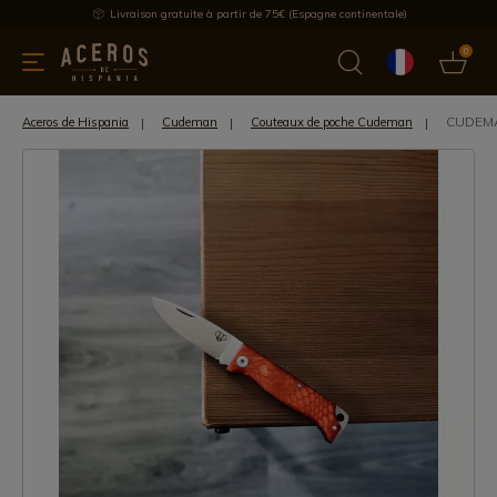
Livraison gratuite à partir de 75€ (Espagne continentale)
0
les de cuisine
Offre
Dernières nouvelles
Meilleures ventes
CUDEMA
Aceros de Hispania
Cudeman
Couteaux de poche Cudeman