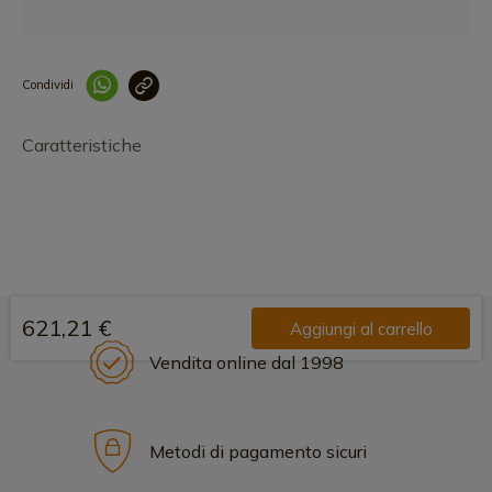
Condividi
Collegam
Caratteristiche
621,21 €
Aggiungi al carrello
Vendita online dal 1998
Metodi di pagamento sicuri