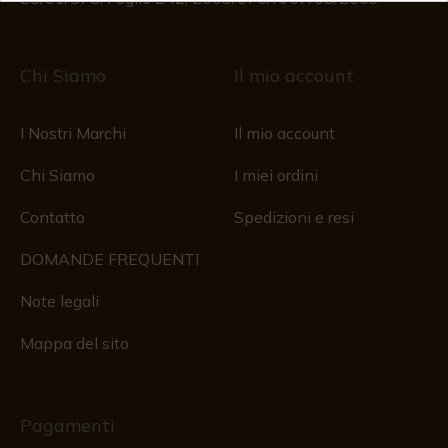
Chi Siamo
Il mio account
I Nostri Marchi
Il mio account
Chi Siamo
I miei ordini
Contatto
Spedizioni e resi
DOMANDE FREQUENTI
Note legali
Mappa del sito
Pagamenti