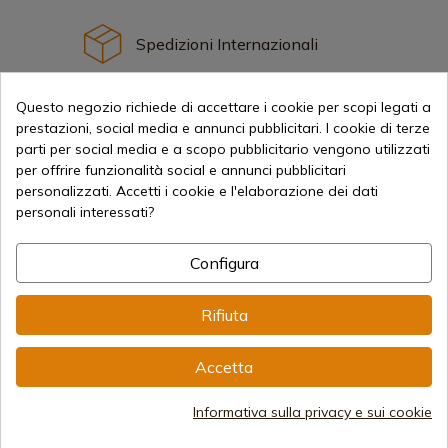
Spedizioni Internazionali
Questo negozio richiede di accettare i cookie per scopi legati a
prestazioni, social media e annunci pubblicitari. I cookie di terze
parti per social media e a scopo pubblicitario vengono utilizzati
per offrire funzionalità social e annunci pubblicitari
Informazione
personalizzati. Accetti i cookie e l'elaborazione dei dati
personali interessati?
info@aceros-de-hispania.com
Configura
(+34)
978 877 088
Rifiuta
(+34)
676 850 364
Informazioni per il cliente
Accetta
Dal lunedì al venerdì dalle 09:00 alle 15:00
(Esclusi i giorni festivi)
Registro delle imprese
Informativa sulla privacy e sui cookie
CIF: ES B44193092 · Iscritta al Registro delle Imprese il
28/01/578, Foglio 242, 2003/670/N/07/08/2003