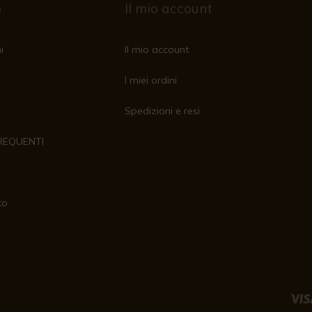
o
Il mio account
i
Il mio account
I miei ordini
Spedizioni e resi
REQUENTI
to