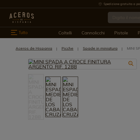
Spedizione gratuita a pa
Tutto
Coltelli
Cannolicchi
Pistole
P
Aceros de Hispania
Picche
Spade in miniatura
MINI S