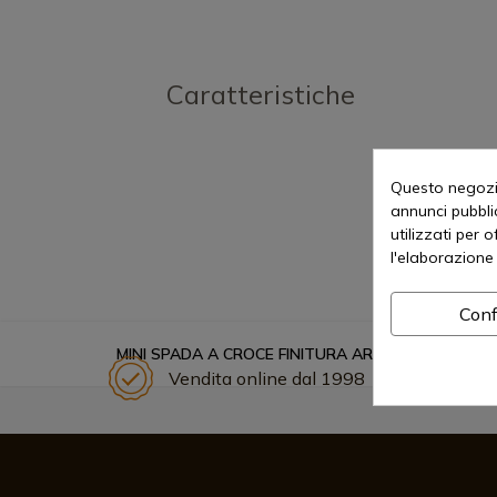
Caratteristiche
Questo negozio
annunci pubblic
utilizzati per 
l'elaborazione 
Conf
MINI SPADA A CROCE FINITURA ARGENTO. RIF. 1288
Vendita online dal 1998