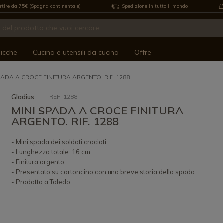
rtire da 75€ (Spagna continentale)
Spedizione in tutto il mondo
icche
Cucina e utensili da cucina
Offre
PADA A CROCE FINITURA ARGENTO. RIF. 1288
Gladius
REF: 1288
MINI SPADA A CROCE FINITURA
ARGENTO. RIF. 1288
- Mini spada dei soldati crociati.
- Lunghezza totale: 16 cm.
- Finitura argento.
- Presentato su cartoncino con una breve storia della spada.
- Prodotto a Toledo.