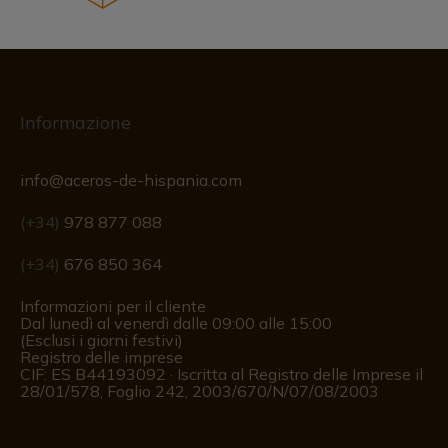
Informazione
info@aceros-de-hispania.com
(+34)
978 877 088
(+34)
676 850 364
Informazioni per il cliente
Dal lunedì al venerdì dalle 09:00 alle 15:00
(Esclusi i giorni festivi)
Registro delle imprese
CIF: ES B44193092 · Iscritta al Registro delle Imprese il
28/01/578, Foglio 242, 2003/670/N/07/08/2003