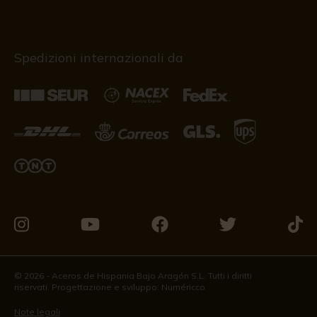
Spedizioni internazionali da
Vieni
Vieni
Vieni
Vieni
Vieni
a
a
a
a
a
trovarci
trovarci
trovarci
trovarci
trova
© 2026 - Aceros de Hispania Bajo Aragón S.L. Tutti i diritti
riservati. Progettazione e sviluppo:
Numéricco
su
su
su
su
su
Instagram
Youtube
Facebook
Twitter
Tikto
Note legali