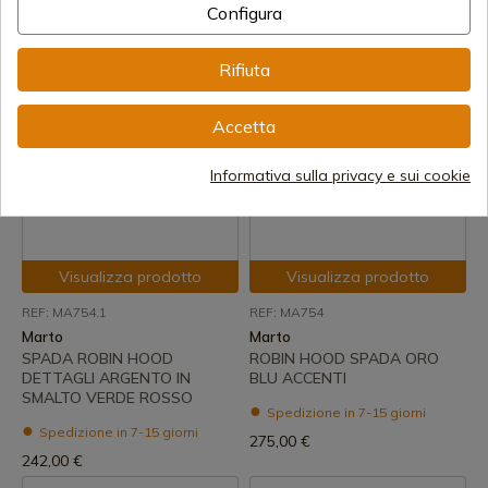
ARGENTO CON FINITURE BLU
FINITURE
Configura
Spedizione in 7-15 giorni
Spedizione in 7-15 giorni
Rifiuta
249,00 €
275,00 €
Accetta
Informativa sulla privacy e sui cookie
Visualizza prodotto
Visualizza prodotto
REF: MA754.1
REF: MA754
Marto
Marto
SPADA ROBIN HOOD
ROBIN HOOD SPADA ORO
DETTAGLI ARGENTO IN
BLU ACCENTI
SMALTO VERDE ROSSO
Spedizione in 7-15 giorni
Spedizione in 7-15 giorni
275,00 €
242,00 €