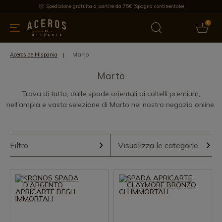
Spedizione gratuita a partire da 75€ (Spagna continentale)
0
da cucina
Offre
Ultime notizie
Venduti
Marche
Note
Marto
Aceros de Hispania
Marto
Trova di tutto, dalle spade orientali ai coltelli premium,
nell'ampia e vasta selezione di Marto nel nostro negozio online.
Filtro
Visualizza le categorie