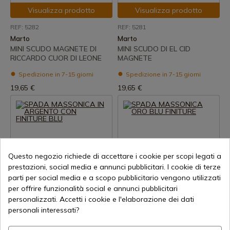
Visualizza prodotto
Visualizza prodotto
REF: 5282
REF: 5281
Marto
Marto
MINI SCUDO MAGNETE DI
MINI SCUDO DI EL CID
RICCARDO CUOR DI LEONE
MAGNETE
Spedizione in 7-15 giorni
Spedizione in 7-15 giorni
19,65 €
19,65 €
Questo negozio richiede di accettare i cookie per scopi legati a
prestazioni, social media e annunci pubblicitari. I cookie di terze
parti per social media e a scopo pubblicitario vengono utilizzati
Visualizza prodotto
Visualizza prodotto
per offrire funzionalità social e annunci pubblicitari
personalizzati. Accetti i cookie e l'elaborazione dei dati
REF: MA775.1
REF: MA775
personali interessati?
Marto
Marto
SPADA MASSONICA IN
SPADA MASSONICA ORO BLU