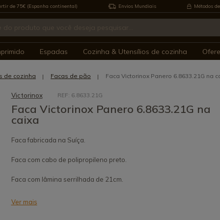
rtir de 75€ (Espanha continental)
Envios Mundiais
Métodos de
mprimido
Espadas
Cozinha & Utensílios de cozinha
Ofer
s de cozinha
Facas de pão
Faca Victorinox Panero 6.8633.21G na c
Victorinox
REF: 6.8633.21G
Faca Victorinox Panero 6.8633.21G na
caixa
Faca fabricada na Suíça.
Faca com cabo de polipropileno preto.
Faca com lâmina serrilhada de 21cm.
Ver mais