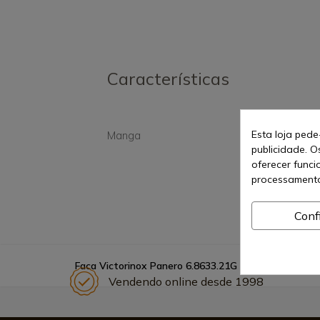
Características
Esta loja pede
Manga
Sint
publicidade. O
oferecer funci
processamento
Conf
Faca Victorinox Panero 6.8633.21G na caixa
Vendendo online desde 1998