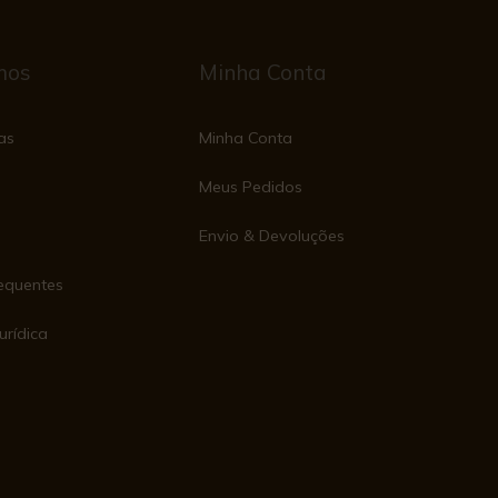
mos
Minha Conta
as
Minha Conta
Meus Pedidos
Envio & Devoluções
equentes
urídica
e