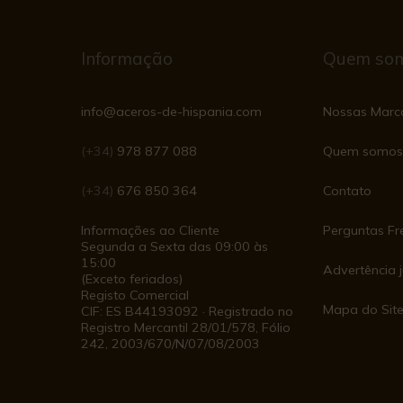
Informação
Quem so
info@aceros-de-hispania.com
Nossas Marc
(+34)
978 877 088
Quem somos
(+34)
676 850 364
Contato
Informações ao Cliente
Perguntas Fr
Segunda a Sexta das 09:00 às
15:00
Advertência j
(Exceto feriados)
Registo Comercial
Mapa do Sit
CIF: ES B44193092 · Registrado no
Registro Mercantil 28/01/578, Fólio
242, 2003/670/N/07/08/2003