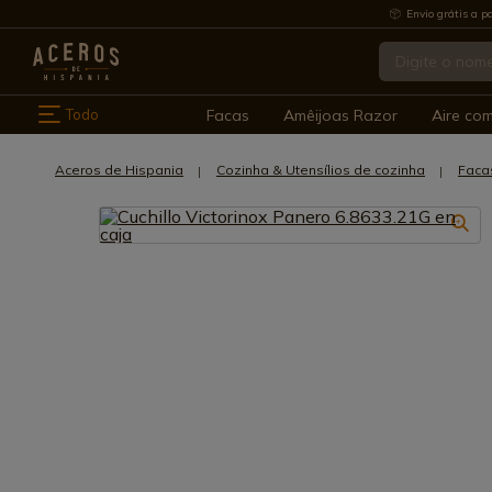
Envio grátis a pa
Todo
Facas
Amêijoas Razor
Aire co
Aceros de Hispania
Cozinha & Utensílios de cozinha
Faca