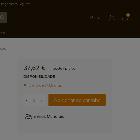
 Pagamento Seguros
0
PT
ES
ece
EN
aixa
FR
37,62 €
Imposto incluído
IT
DISPONIBILIDADE:
Envio de 7-15 dias
DE
Adicionar ao carrinho
-
+
Envios Mundiais