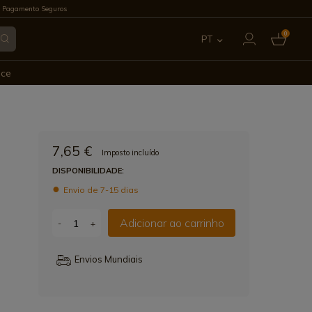
 Pagamento Seguros
0
PT
ES
ece
EN
FR
7,65 €
Imposto incluído
IT
DISPONIBILIDADE:
Envio de 7-15 dias
DE
Adicionar ao carrinho
-
+
Envios Mundiais