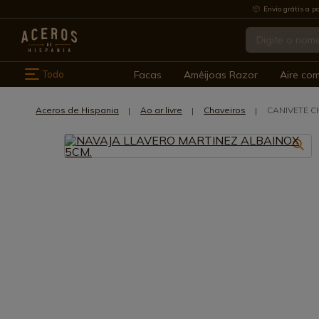
Envio grátis a pa
Todo
Facas
Amêijoas Razor
Aire co
Aceros de Hispania
Ao ar livre
Chaveiros
CANIVETE C