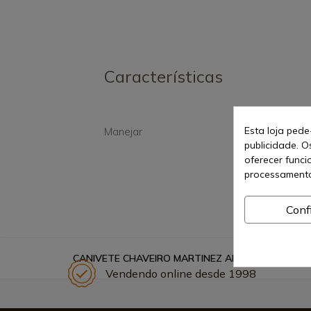
Características
Esta loja pede
Manejar
Sint
publicidade. O
oferecer funci
processamento
Conf
CANIVETE CHAVEIRO MARTINEZ ALBAINOX 5CM.
Vendendo online desde 1998