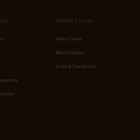
mos
Minha Conta
as
Minha Conta
Meus Pedidos
Envio & Devoluções
equentes
urídica
e