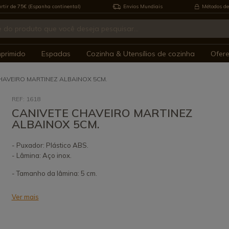
rtir de 75€ (Espanha continental)
Envios Mundiais
Métodos de
mprimido
Espadas
Cozinha & Utensílios de cozinha
Ofer
HAVEIRO MARTINEZ ALBAINOX 5CM.
REF: 1618
CANIVETE CHAVEIRO MARTINEZ
ALBAINOX 5CM.
- Puxador: Plástico ABS.
- Lâmina: Aço inox.
- Tamanho da lâmina: 5 cm.
Ver mais