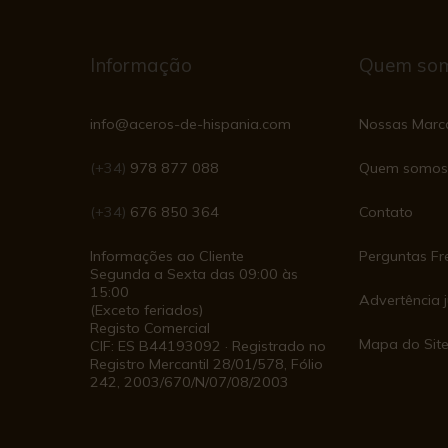
Informação
Quem so
info@aceros-de-hispania.com
Nossas Marc
(+34)
978 877 088
Quem somos
(+34)
676 850 364
Contato
Informações ao Cliente
Perguntas Fr
Segunda a Sexta das 09:00 às
15:00
Advertência j
(Exceto feriados)
Registo Comercial
Mapa do Sit
CIF: ES B44193092 · Registrado no
Registro Mercantil 28/01/578, Fólio
242, 2003/670/N/07/08/2003