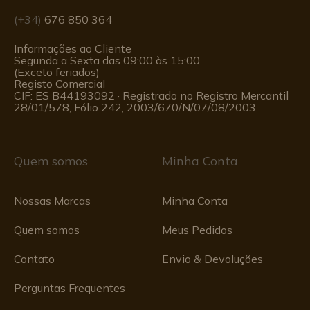
GAMO PANO DE LIMPEZA PARA
ESPINGARDAS DE AR E PISTOLAS DE AR
(+34)
676 850 364
Em stock - Envio imediato
Informações ao Cliente
Segunda a Sexta das 09:00 às 15:00
6,53 €
6,01 €
(Exceto feriados)
Registo Comercial
CIF: ES B44193092 · Registrado no Registro Mercantil
28/01/578, Fólio 242, 2003/670/N/07/08/2003
Quem somos
Minha Conta
Nossas Marcas
Minha Conta
Ver produto
Quem somos
Meus Pedidos
REF: 6322546
Contato
Envio & Devoluções
Gamo
CALIBRE DE 4,5 MM GAMO PELLETS DE
Perguntas Frequentes
PONTA OCA