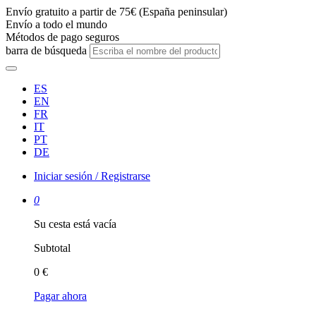
Envío gratuito a partir de 75€ (España peninsular)
Envío a todo el mundo
Métodos de pago seguros
barra de búsqueda
ES
EN
FR
IT
PT
DE
Iniciar sesión / Registrarse
0
Su cesta está vacía
Subtotal
0 €
Pagar ahora