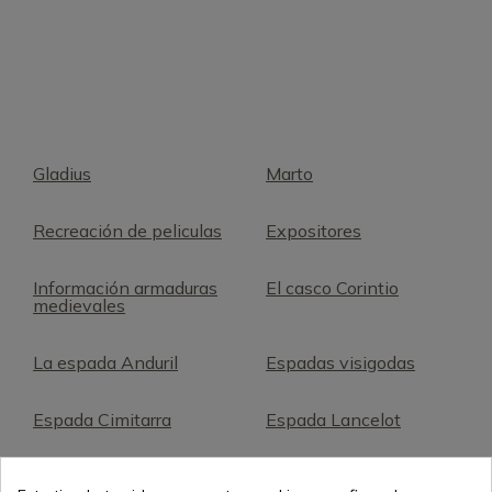
Gladius
Marto
Recreación de peliculas
Expositores
Información armaduras
El casco Corintio
medievales
La espada Anduril
Espadas visigodas
Espada Cimitarra
Espada Lancelot