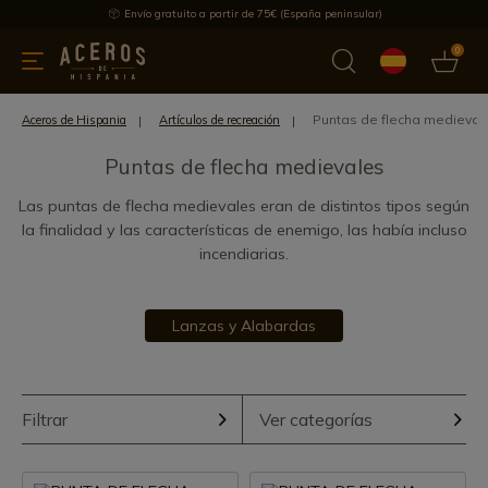
Envío gratuito a partir de 75€ (España peninsular)
0
 y menaje
Ofertas
Ultimas novedades
Los más vendidos
Puntas de flecha medieval
Aceros de Hispania
Artículos de recreación
Puntas de flecha medievales
Las puntas de flecha medievales eran de distintos tipos según
la finalidad y las características de enemigo, las había incluso
incendiarias.
Lanzas y Alabardas
Filtrar
Ver categorías