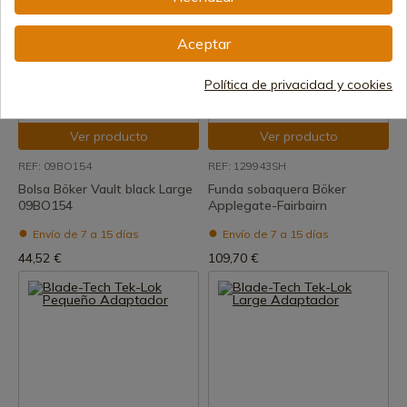
Aceptar
Política de privacidad y cookies
Ver producto
Ver producto
REF: 09BO154
REF: 129943SH
Bolsa Böker Vault black Large
Funda sobaquera Böker
09BO154
Applegate-Fairbairn
Envío de 7 a 15 días
Envío de 7 a 15 días
44,52 €
109,70 €