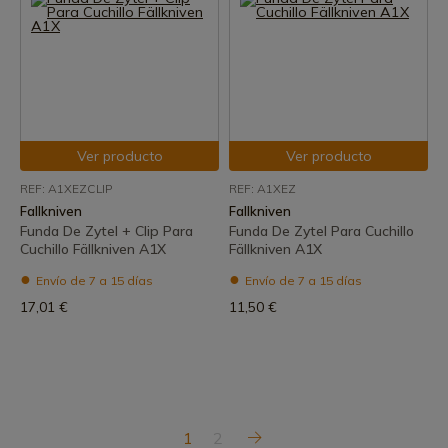
Ver producto
Ver producto
REF: A1XEZCLIP
REF: A1XEZ
Fallkniven
Fallkniven
Funda De Zytel + Clip Para
Funda De Zytel Para Cuchillo
Cuchillo Fällkniven A1X
Fällkniven A1X
Envío de 7 a 15 días
Envío de 7 a 15 días
17,01 €
11,50 €
1
2