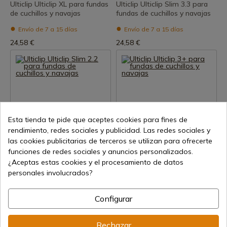
Ulticlip Ulticlip XL para fundas
Ulticlip Ulticlip Slim 3.3 para
de cuchillos y navajas
fundas de cuchillos y navajas
Envío de 7 a 15 días
Envío de 7 a 15 días
24,58 €
24,58 €
Esta tienda te pide que aceptes cookies para fines de
rendimiento, redes sociales y publicidad. Las redes sociales y
Ver producto
Ver producto
las cookies publicitarias de terceros se utilizan para ofrecerte
funciones de redes sociales y anuncios personalizados.
REF: 09UT005
REF: 09UT008
¿Aceptas estas cookies y el procesamiento de datos
Ulticlip Ulticlip Slim 2.2 para
Ulticlip Ulticlip 3+ para fundas
personales involucrados?
fundas de cuchillos y navajas
de cuchillos y navajas
Envío de 7 a 15 días
Envío de 7 a 15 días
Configurar
24,58 €
24,58 €
Rechazar