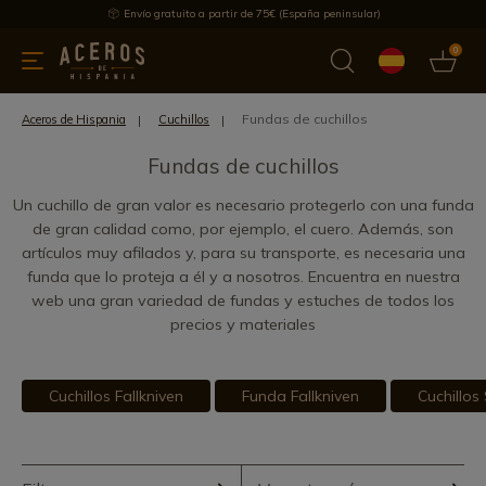
Envío gratuito a partir de 75€ (España peninsular)
0
 y menaje
Ofertas
Ultimas novedades
Los más vendidos
Fundas de cuchillos
Aceros de Hispania
Cuchillos
Fundas de cuchillos
Un cuchillo de gran valor es necesario protegerlo con una funda
de gran calidad como, por ejemplo, el cuero. Además, son
artículos muy afilados y, para su transporte, es necesaria una
funda que lo proteja a él y a nosotros. Encuentra en nuestra
web una gran variedad de fundas y estuches de todos los
precios y materiales
Cuchillos Fallkniven
Funda Fallkniven
Cuchillos