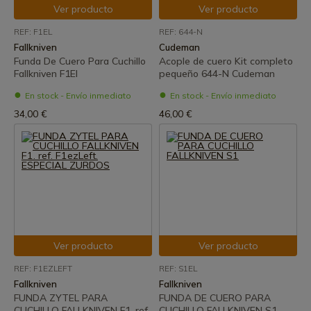
Ver producto
Ver producto
REF: F1EL
REF: 644-N
Fallkniven
Cudeman
Funda De Cuero Para Cuchillo
Acople de cuero Kit completo
Fallkniven F1El
pequeño 644-N Cudeman
En stock - Envío inmediato
En stock - Envío inmediato
34,00 €
46,00 €
Ver producto
Ver producto
REF: F1EZLEFT
REF: S1EL
Fallkniven
Fallkniven
FUNDA ZYTEL PARA
FUNDA DE CUERO PARA
CUCHILLO FALLKNIVEN F1. ref.
CUCHILLO FALLKNIVEN S1