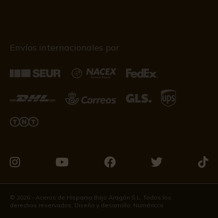
Envíos internacionales por
Visítanos
Visítanos
Visítanos
Visítanos
Visít
en
en
en
en
en
Instagram
Youtube
Facebook
Twitter
Tikto
© 2026 - Aceros de Hispania Bajo Aragón S.L. Todos los
derechos reservados. Diseño y desarrollo:
Numéricco