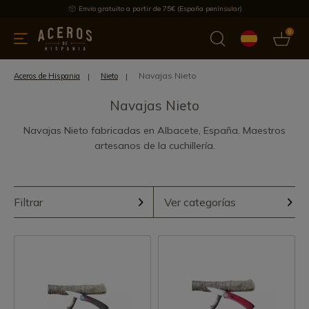
Envío gratuito a partir de 75€ (España peninsular)
0
 y menaje
Ofertas
Ultimas novedades
Los más vendidos
Navajas Nieto
Aceros de Hispania
Nieto
Navajas Nieto
Navajas Nieto fabricadas en Albacete, España. Maestros
artesanos de la cuchillería.
Filtrar
Ver categorías