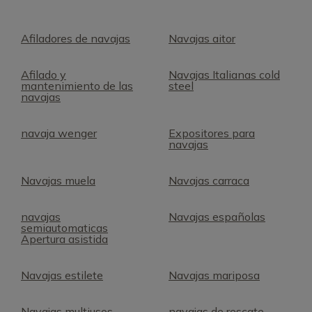
Afiladores de navajas
Navajas aitor
Afilado y
Navajas Italianas cold
mantenimiento de las
steel
navajas
navaja wenger
Expositores para
navajas
Navajas muela
Navajas carraca
navajas
Navajas españolas
semiautomaticas
Apertura asistida
Navajas estilete
Navajas mariposa
Navajas multiusos
navajas de rescate