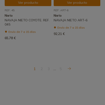
Ver producto
Ver producto
REF: 45
REF: ART-6
Nieto
Nieto
NAVAJA NIETO COYOTE. REF.
NAVAJA NIETO ART-6
045
Envío de 7 a 15 días
Envío de 7 a 15 días
92,21 €
65,78 €
1
2
3
…
5