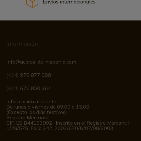
Envíos internacionales
Información
info@aceros-de-hispania.com
(+34)
978 877 088
(+34)
676 850 364
Información al cliente
De lunes a viernes de 09:00 a 15:00
(Excepto los días festivos)
Registro Mercantil
CIF: ES B44193092 · Inscrita en el Registro Mercantil
1/28/578, Folio 242, 2003/670/N/07/08/2003