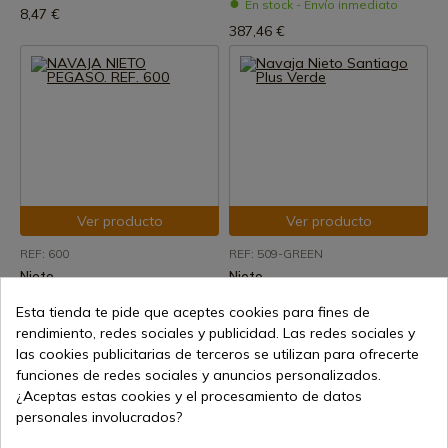
En stock - Envío inmediato
8,47 €
387,46 €
Ver producto
Ver producto
REF: 600
REF: 509-GREEN
Nieto
Nieto
NAVAJA NIETO PEGASO. REF.
Navaja Nieto Santiago Plus
Esta tienda te pide que aceptes cookies para fines de
600
Verde
rendimiento, redes sociales y publicidad. Las redes sociales y
En stock - Envío inmediato
Envío de 7 a 15 días
las cookies publicitarias de terceros se utilizan para ofrecerte
69,23 €
37,21 €
funciones de redes sociales y anuncios personalizados.
¿Aceptas estas cookies y el procesamiento de datos
personales involucrados?