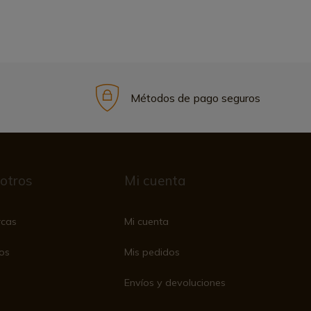
Métodos de pago seguros
otros
Mi cuenta
rcas
Mi cuenta
os
Mis pedidos
Envíos y devoluciones