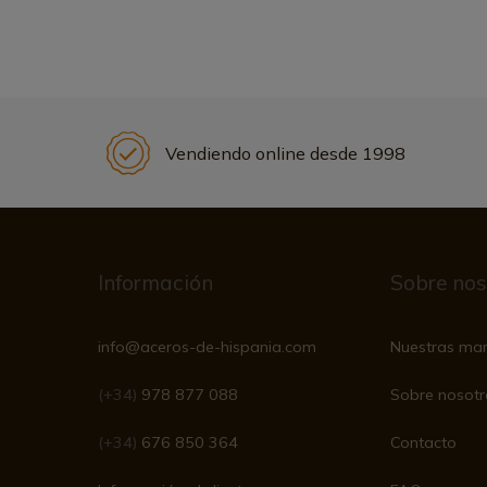
Vendiendo online desde 1998
Información
Sobre nos
info@aceros-de-hispania.com
Nuestras ma
(+34)
978 877 088
Sobre nosotr
(+34)
676 850 364
Contacto