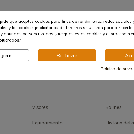
 pide que aceptes cookies para fines de rendimiento, redes sociales y
les y las cookies publicitarias de terceros se utilizan para ofrecerte
 y anuncios personalizados. ¿Aceptas estas cookies y el procesami
1
volucrados?
igurar
Rechazar
Ace
Política de priva
Visores
Balines
Equipamiento
Historia del 