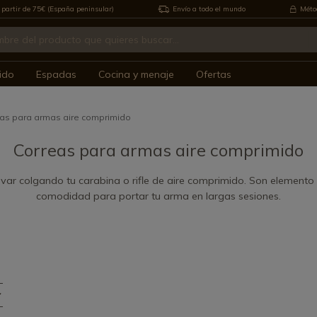
 partir de 75€ (España peninsular)
Envío a todo el mundo
Métod
ido
Espadas
Cocina y menaje
Ofertas
as para armas aire comprimido
Correas para armas aire comprimido
evar colgando tu carabina o rifle de aire comprimido. Son element
comodidad para portar tu arma en largas sesiones.