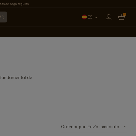
os de pago seguros
0
ES
EN
FR
IT
PT
o fundamental de
DE
Ordenar por: Envío inmediato