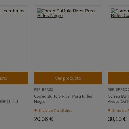
ucto
Ver producto
REF: BRRS2
REF: BRRSQ
Correa Buffalo River Para Rifles
Correa Buff
rabinas PCP
Negro
Pivote Qd 
Envío de 7 a 15 días
Envío de 7
20,06 €
30,10 €