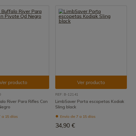
Ver producto
Ver producto
D
REF: B-12141
alo River Para Rifles Con
LimbSaver Porta escopetas Kodiak
Negro
Sling black
 a 15 días
Envío de 7 a 15 días
34,90 €