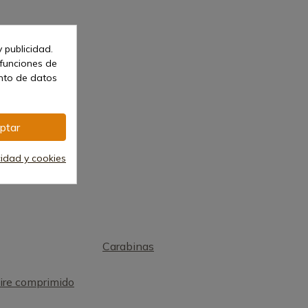
 publicidad.
 funciones de
ento de datos
ptar
cidad y cookies
Carabinas
aire comprimido