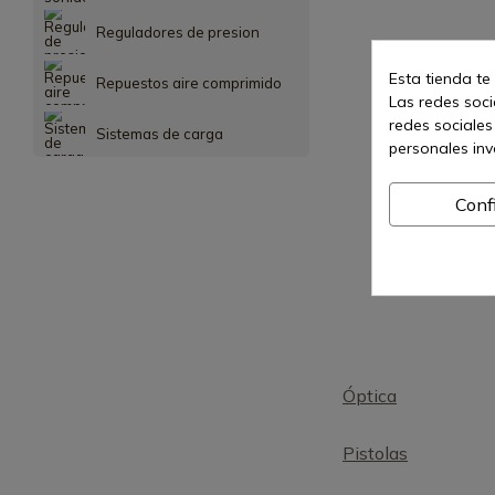
Reguladores de presion
Esta tienda te
Repuestos aire comprimido
Las redes socia
redes sociales
Sistemas de carga
personales in
Conf
Óptica
Pistolas