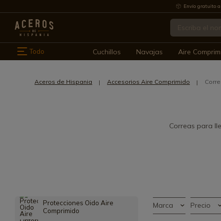
Envío gratuito a
Todo
Cuchillos
Navajas
Aire Comprim
Aceros de Hispania
Accesorios Aire Comprimido
Corre
Correas para ll
Protecciones Oido Aire
Marca
Precio
Comprimido