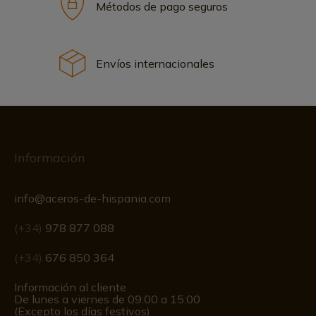
Métodos de pago seguros
Envíos internacionales
Información
info@aceros-de-hispania.com
(+34)
978 877 088
(+34)
676 850 364
Información al cliente
De lunes a viernes de 09:00 a 15:00
(Excepto los días festivos)