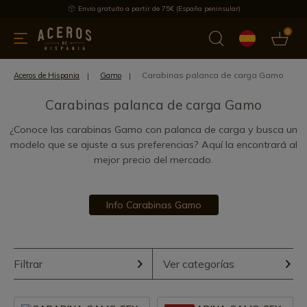
Envío gratuito a partir de 75€ (España peninsular)
0
 y menaje
Ofertas
Ultimas novedades
Los más vendidos
Carabinas palanca de carga Gamo
Aceros de Hispania
Gamo
Carabinas palanca de carga Gamo
¿Conoce las carabinas Gamo con palanca de carga y busca un
modelo que se ajuste a sus preferencias? Aquí la encontrará al
mejor precio del mercado.
Info Carabinas Gamo
Filtrar
Ver categorías