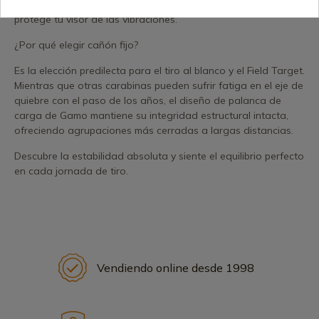
Regleta RRR: Un sistema de reducción de retroceso que
protege tu visor de las vibraciones.
¿Por qué elegir cañón fijo?
Es la elección predilecta para el tiro al blanco y el Field Target.
Mientras que otras carabinas pueden sufrir fatiga en el eje de
quiebre con el paso de los años, el diseño de palanca de
carga de Gamo mantiene su integridad estructural intacta,
ofreciendo agrupaciones más cerradas a largas distancias.
Descubre la estabilidad absoluta y siente el equilibrio perfecto
en cada jornada de tiro.
Vendiendo online desde 1998