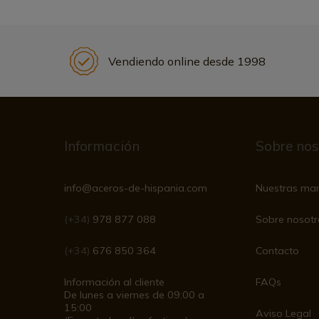
Vendiendo online desde 1998
Información
Sobre nos
info@aceros-de-hispania.com
Nuestras ma
(+34)
978 877 088
Sobre nosotr
(+34)
676 850 364
Contacto
Información al cliente
FAQs
De lunes a viernes de 09:00 a
15:00
Aviso Legal