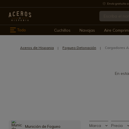
Envío gratuito a
Todo
Cuchillos
Navajas
Aire Comprim
Aceros de Hispania
Fogueo Detonación
Cargadores 
En esta
Marca
Precio
Munición de Fogueo