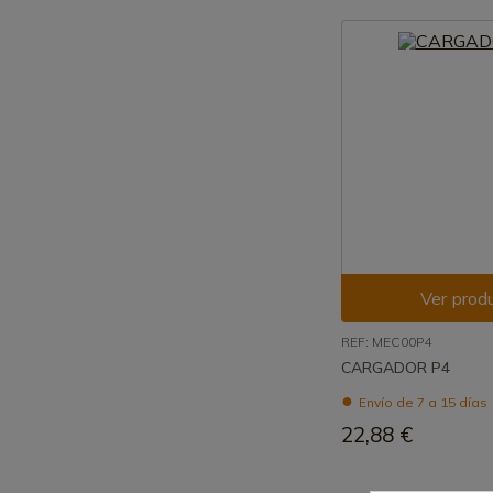
Ver prod
REF: MEC00P4
CARGADOR P4
Envío de 7 a 15 días
22,88 €