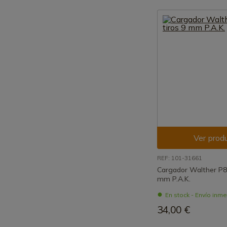
Ver prod
REF: 101-31661
Cargador Walther P88
mm P.A.K.
En stock - Envío inm
34,00 €