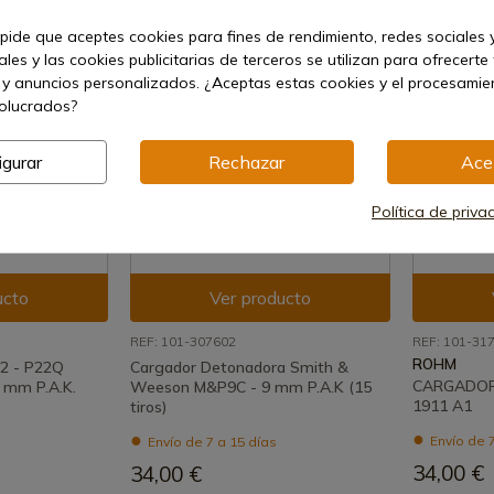
 pide que aceptes cookies para fines de rendimiento, redes sociales y
les y las cookies publicitarias de terceros se utilizan para ofrecerte
 y anuncios personalizados. ¿Aceptas estas cookies y el procesami
volucrados?
igurar
Rechazar
Ace
Política de priva
ucto
Ver producto
REF: 101-307602
REF: 101-31
ROHM
2 - P22Q
Cargador Detonadora Smith &
CARGADOR
 mm P.A.K.
Weeson M&P9C - 9 mm P.A.K (15
1911 A1
tiros)
Envío de 7
Envío de 7 a 15 días
34,00 €
34,00 €