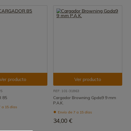
Ver producto
Ver producto
85
REF: 101-31863
 85
Cargador Browning Gpda9 9 mm
P.A.K.
 a 15 días
Envío de 7 a 15 días
34,00 €