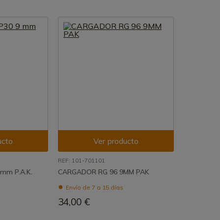
ucto
Ver producto
REF: 101-701101
 mm P.A.K.
CARGADOR RG 96 9MM PAK
Envío de 7 a 15 días
34,00 €