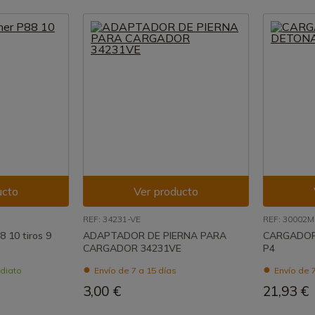
ucto
Ver producto
REF: 34231-VE
REF: 30002M
 10 tiros 9
ADAPTADOR DE PIERNA PARA
CARGADOR
CARGADOR 34231VE
P4
ediato
Envío de 7 a 15 días
Envío de 7
3,00 €
21,93 €