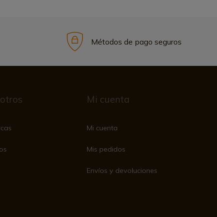
Métodos de pago seguros
otros
Mi cuenta
rcas
Mi cuenta
os
Mis pedidos
Envíos y devoluciones