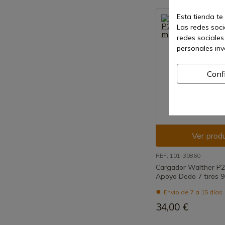
Esta tienda te
Las redes socia
redes sociales
personales in
Conf
Ver prod
REF: 101-30860
Cargador Walther P2
Apoyo Dedo 7 tiros 9
Envío de 7 a 15 días
34,00 €