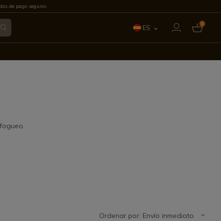
os de pago seguros
0
ES
EN
FR
IT
PT
 fogueo.
DE
Ordenar por: Envío inmediato