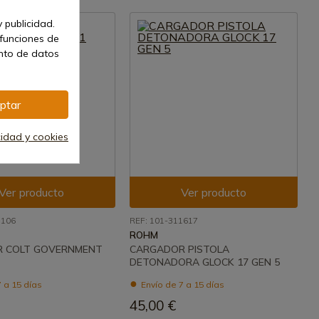
 publicidad.
 funciones de
ento de datos
ptar
cidad y cookies
Ver producto
Ver producto
7106
REF: 101-311617
ROHM
 COLT GOVERNMENT
CARGADOR PISTOLA
DETONADORA GLOCK 17 GEN 5
 a 15 días
Envío de 7 a 15 días
45,00 €