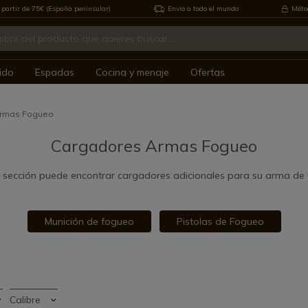
 partir de 75€ (España peninsular)
Envío a todo el mundo
Métod
ido
Espadas
Cocina y menaje
Ofertas
Armas Fogueo
Cargadores Armas Fogueo
 sección puede encontrar cargadores adicionales para su arma de
Munición de fogueo
Pistolas de Fogueo
Calibre