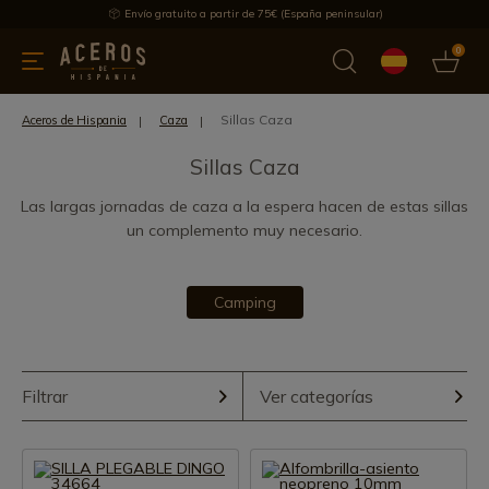
Envío gratuito a partir de 75€ (España peninsular)
0
 y menaje
Ofertas
Ultimas novedades
Los más vendidos
Sillas Caza
Aceros de Hispania
Caza
Sillas Caza
Las largas jornadas de caza a la espera hacen de estas sillas
un complemento muy necesario.
Camping
Filtrar
Ver categorías