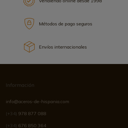
Vendiendo online desde 1998
Métodos de pago seguros
Envíos internacionales
Información
info@aceros-de-hispania.com
(+34)
978 877 088
(+34)
676 850 364