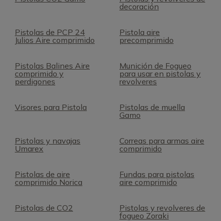
decoración
Pistolas de PCP 24
Pistola aire
Julios Aire comprimido
precomprimido
Pistolas Balines Aire
Munición de Fogueo
comprimido y
para usar en pistolas y
perdigones
revolveres
Visores para Pistola
Pistolas de muella
Gamo
Pistolas y navajas
Correas para armas aire
Umarex
comprimido
Pistolas de aire
Fundas para pistolas
comprimido Norica
aire comprimido
Pistolas de CO2
Pistolas y revolveres de
fogueo Zoraki