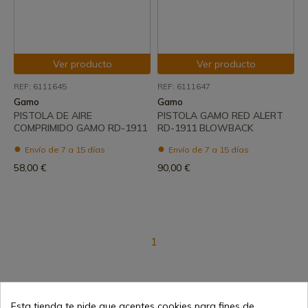
Ver producto
Ver producto
REF: 6111645
REF: 6111647
Gamo
Gamo
PISTOLA DE AIRE
PISTOLA GAMO RED ALERT
COMPRIMIDO GAMO RD-1911
RD-1911 BLOWBACK
Envío de 7 a 15 días
Envío de 7 a 15 días
58,00 €
90,00 €
1
Esta tienda te pide que aceptes cookies para fines de