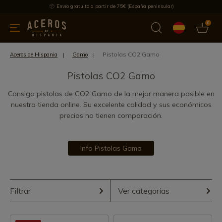
Envío gratuito a partir de 75€ (España peninsular)
0
 y menaje
Ofertas
Ultimas novedades
Los más vendidos
Pistolas CO2 Gamo
Aceros de Hispania
Gamo
Pistolas CO2 Gamo
Consiga pistolas de CO2 Gamo de la mejor manera posible en
nuestra tienda online. Su excelente calidad y sus económicos
precios no tienen comparación.
Info Pistolas Gamo
Filtrar
Ver categorías