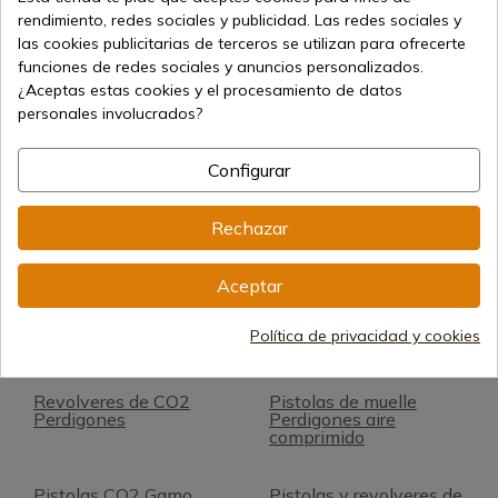
rendimiento, redes sociales y publicidad. Las redes sociales y
las cookies publicitarias de terceros se utilizan para ofrecerte
funciones de redes sociales y anuncios personalizados.
¿Aceptas estas cookies y el procesamiento de datos
Visores para Pistola
Pistolas de muella
personales involucrados?
Gamo
Configurar
Pistolas Umarex
Correas para armas aire
comprimido
Rechazar
Pistolas de aire
Fundas pistolas aire
comprimido Norica
comprimido
Aceptar
Pistolas de CO2
Pistolas Revolveres de
Política de privacidad y cookies
fogueo Zoraki
Revolveres de CO2
Pistolas de muelle
Perdigones
Perdigones aire
comprimido
Pistolas CO2 Gamo
Pistolas y revolveres de