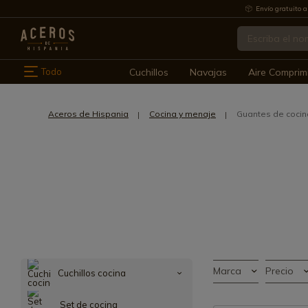
Envío gratuito a
Todo
Cuchillos
Navajas
Aire Comprim
Aceros de Hispania
Cocina y menaje
Guantes de cocin
Marca
Precio
Cuchillos cocina
Set de cocina