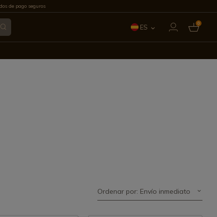
os de pago seguros
0
ES
EN
FR
IT
PT
DE
Ordenar por: Envío inmediato