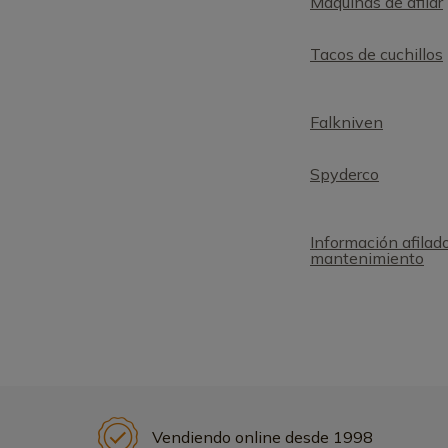
Máquinas de afilar
Tacos de cuchillos
Falkniven
Spyderco
Información afilad
mantenimiento
Vendiendo online desde 1998