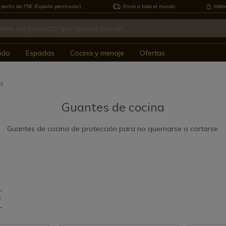
 partir de 75€ (España peninsular)
Envío a todo el mundo
Métod
ido
Espadas
Cocina y menaje
Ofertas
a
Guantes de cocina
Guantes de cocina de protección para no quemarse o cortarse.