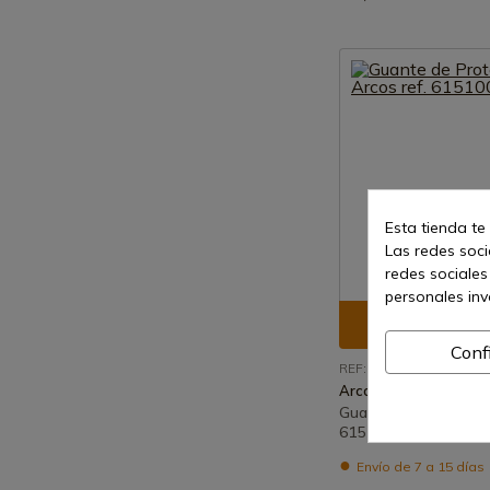
Esta tienda te
Las redes socia
redes sociales
personales in
Ver prod
Conf
REF: 615100
Arcos
Guante de Protección
615100
Envío de 7 a 15 días