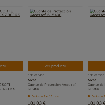
ucto
Ver producto
REF: 615400
REF: 615300
Arcos
Arcos
E SOFT
Guante de Protección Arcos ref.
Guante de P
S TALLA S
615400
615300
Envío de 7 a 15 días
Envío de 7
181,03 €
181,03 