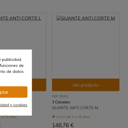
 publicidad.
 funciones de
ento de datos
Ver producto
Ver producto
ptar
REF: 8503
3 Claveles
cidad y cookies
NTI CORTE L
GUANTE ANTI CORTE M
 a 15 días
Envío de 7 a 15 días
€
148,76 €