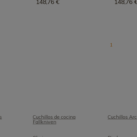
148,76 €
148,76 
1
s
Cuchillos de cocina
Cuchillos Ar
Fallkniven