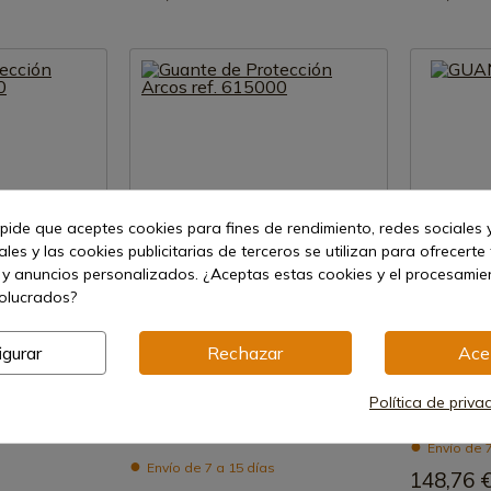
 pide que aceptes cookies para fines de rendimiento, redes sociales y
les y las cookies publicitarias de terceros se utilizan para ofrecerte
 y anuncios personalizados. ¿Aceptas estas cookies y el procesami
volucrados?
ucto
Ver producto
igurar
Rechazar
Ace
REF: 615000
REF: 8504
Arcos
3 Claveles
Política de priva
 Arcos ref.
Guante de Protección Arcos ref.
GUANTE A
615000
Envío de 7
Envío de 7 a 15 días
148,76 