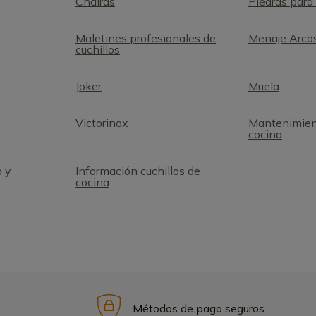
Chairas
Piedras para 
Maletines profesionales de
Menaje Arco
cuchillos
Joker
Muela
Victorinox
Mantenimient
cocina
o y
Información cuchillos de
cocina
Métodos de pago seguros