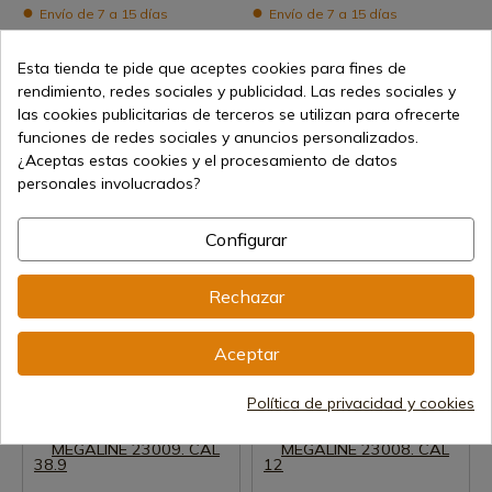
Envío de 7 a 15 días
Envío de 7 a 15 días
10,29 €
10,29 €
Esta tienda te pide que aceptes cookies para fines de
rendimiento, redes sociales y publicidad. Las redes sociales y
las cookies publicitarias de terceros se utilizan para ofrecerte
funciones de redes sociales y anuncios personalizados.
¿Aceptas estas cookies y el procesamiento de datos
personales involucrados?
Configurar
Ver producto
Ver producto
REF: 23015
REF: 23014
Rechazar
CEPILLOS DE LIMPIEZA 23015.
CEPILLOS DE LIMPIEZA 23014.
CAL 20 MM
CAL 12 MM
Aceptar
Envío de 7 a 15 días
Envío de 7 a 15 días
7,38 €
7,38 €
Política de privacidad y cookies