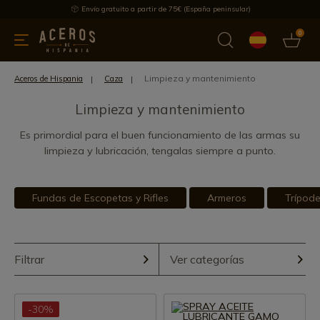
Envío gratuito a partir de 75€ (España peninsular)
0
 y menaje
Ofertas
Ultimas novedades
Los más vendidos
Limpieza y mantenimiento
Aceros de Hispania
Caza
Limpieza y mantenimiento
Es primordial para el buen funcionamiento de las armas su
limpieza y lubricación, tengalas siempre a punto.
Fundas de Escopetas y Rifles
Armeros
Trípode
Filtrar
Ver categorías
-30%