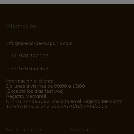
Información
info@aceros-de-hispania.com
(+34)
978 877 088
(+34)
676 850 364
Información al cliente
De lunes a viernes de 09:00 a 15:00
(Excepto los días festivos)
Registro Mercantil
CIF: ES B44193092 · Inscrita en el Registro Mercantil
1/28/578, Folio 242, 2003/670/N/07/08/2003
Sobre nosotros
Mi cuenta