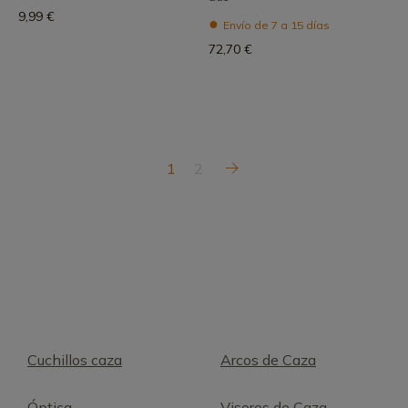
9,99 €
Envío de 7 a 15 días
72,70 €
1
2
Cuchillos caza
Arcos de Caza
Óptica
Visores de Caza