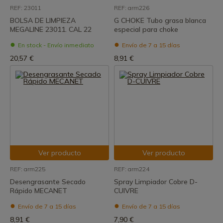
REF: 23011
REF: arm226
BOLSA DE LIMPIEZA
G CHOKE Tubo grasa blanca
MEGALINE 23011. CAL 22
especial para choke
En stock - Envío inmediato
Envío de 7 a 15 días
20,57 €
8,91 €
Ver producto
Ver producto
REF: arm225
REF: arm224
Desengrasante Secado
Spray Limpiador Cobre D-
Rápido MECANET
CUIVRE
Envío de 7 a 15 días
Envío de 7 a 15 días
8,91 €
7,90 €