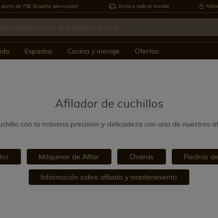
 partir de 75€ (España peninsular)
Envío a todo el mundo
Métod
ido
Espadas
Cocina y menaje
Ofertas
Afilador de cuchillos
cuchillo con la máxima precisión y delicadeza con uno de nuestros a
los
Máquinas de Afilar
Chairas
Piedras de
Información sobre afilado y mantenimiento