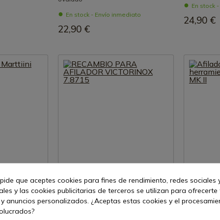
En stock 
En stock - Envío inmediato
24,90 €
22,90 €
ucto
Ver producto
 pide que aceptes cookies para fines de rendimiento, redes sociales y
les y las cookies publicitarias de terceros se utilizan para ofrecerte
REF: 7.8715.03
REF: 09DX00
 y anuncios personalizados. ¿Aceptas estas cookies y el procesami
Victorinox
Afilador de
volucrados?
iini (funda de
RECAMBIO PARA AFILADOR
Work Sharp