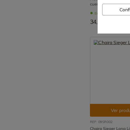
cuero)
Conf
En stock - Envío inm
34,90 €
Ver prod
REF: 09SR002
Chaira Sieger Long Li