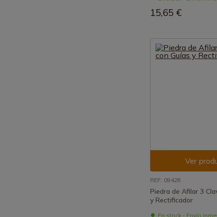
15,65 €
Ver prod
REF: 09428
Piedra de Afilar 3 Cl
y Rectificador
En stock - Envío inm