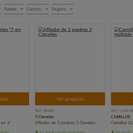
Funda
Cachas
Seguro
ucto
Ver producto
REF: 09429
REF: CAM-1
3 Claveles
CAMILLUS
 en 1"
Afilador de 3 piedras 3 Claveles
Camillus GL
ediato
En stock - Envío inmediato
En stock 