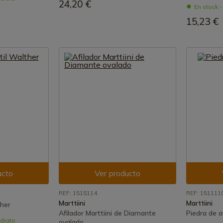
24,20 €
En stock 
15,23 €
ucto
Ver producto
REF: 1515114
REF: 151111
Marttiini
Marttiini
ther
Afilador Marttiini de Diamante
Piedra de af
ediato
ovalado