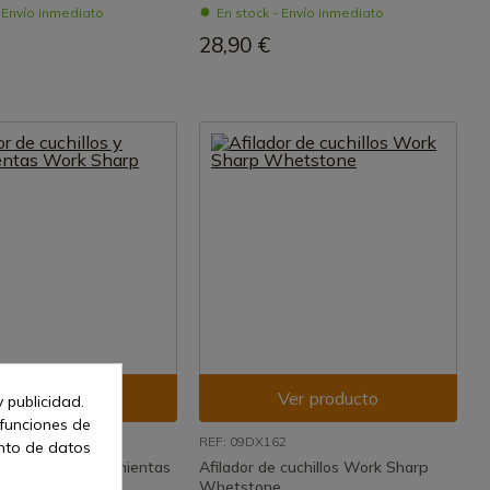
- Envío inmediato
En stock - Envío inmediato
28,90 €
Ver producto
Ver producto
 publicidad.
 funciones de
8
REF: 09DX162
ento de datos
 cuchillos y herramientas
Afilador de cuchillos Work Sharp
 MK II
Whetstone