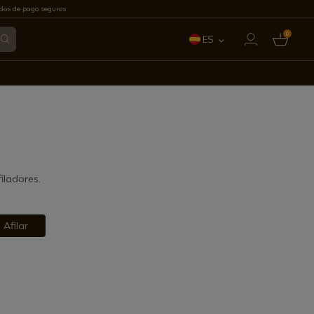
os de pago seguros
0
ES
EN
FR
IT
PT
filadores.
DE
 Afilar