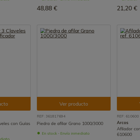
48,88 €
21,20 €
ucto
Ver producto
REF: 361817694
REF: 610600
Arcos
aveles con Guías
Piedra de afilar Grano 1000/3000
Afilador co
En stock - Envío inmediato
610600
ediato