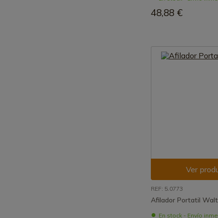
48,88 €
Ver prod
REF: 5.0773
Afilador Portatil Wal
En stock - Envío inm