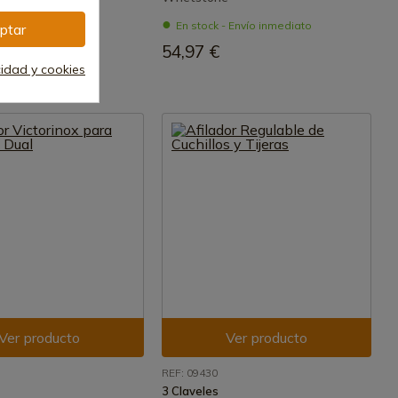
- Envío inmediato
En stock - Envío inmediato
ptar
€
54,97 €
cidad y cookies
Ver producto
Ver producto
REF: 09430
3 Claveles