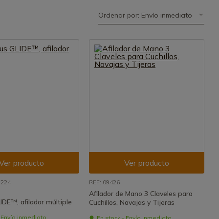
Ordenar por: Envío inmediato
Ver producto
Ver producto
9224
REF: 09426
Afilador de Mano 3 Claveles para
IDE™, afilador múltiple
Cuchillos, Navajas y Tijeras
- Envío inmediato
En stock - Envío inmediato