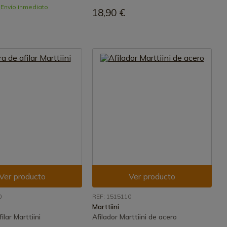
- Envío inmediato
18,90 €
Ver producto
Ver producto
0
REF: 1515110
Marttiini
ilar Marttiini
Afilador Marttiini de acero