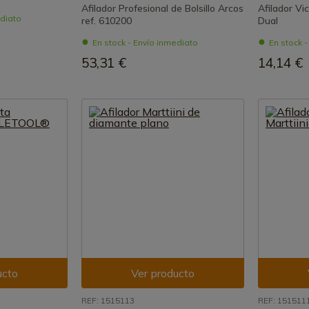
Afilador Profesional de Bolsillo Arcos
Afilador Vi
ediato
ref. 610200
Dual
En stock - Envío inmediato
En stock 
53,31 €
14,14 €
ucto
Ver producto
REF: 1515113
REF: 151511