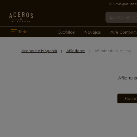
Envío gratuito a
Todo
Cuchillos
Navajas
Aire Comprim
Aceros de Hispania
Afiladores
Afilador de cuchillos
Afila tu 
Cuchil