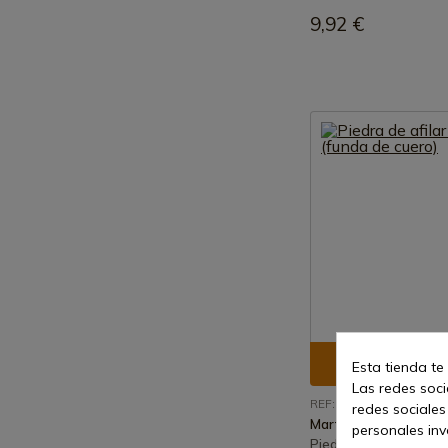
9,92 €
Ver prod
Esta tienda te
Las redes socia
REF: 1511010
redes sociales
Marttiini
personales in
Piedra de afilar Martt