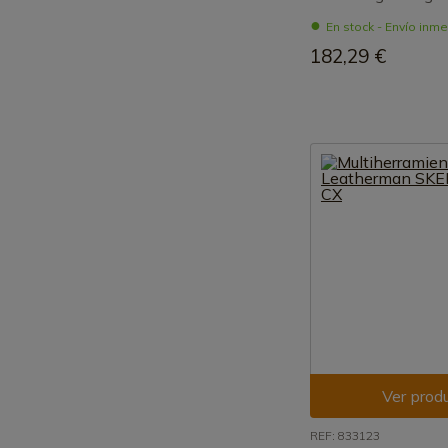
En stock - Envío inm
182,29 €
Ver prod
REF: 833123