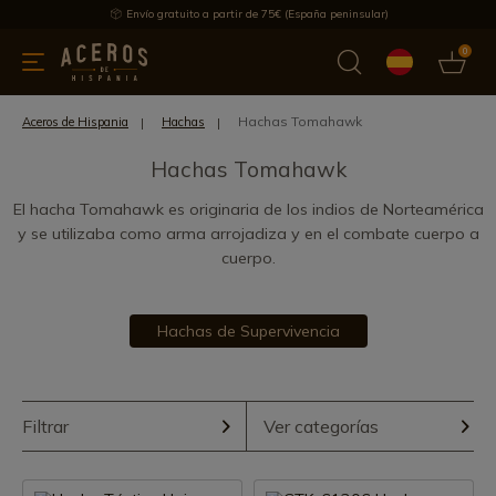
Envío gratuito a partir de 75€ (España peninsular)
0
 y menaje
Ofertas
Ultimas novedades
Los más vendidos
Hachas Tomahawk
Aceros de Hispania
Hachas
Hachas Tomahawk
El hacha Tomahawk es originaria de los indios de Norteamérica
y se utilizaba como arma arrojadiza y en el combate cuerpo a
cuerpo.
Hachas de Supervivencia
Filtrar
Ver categorías