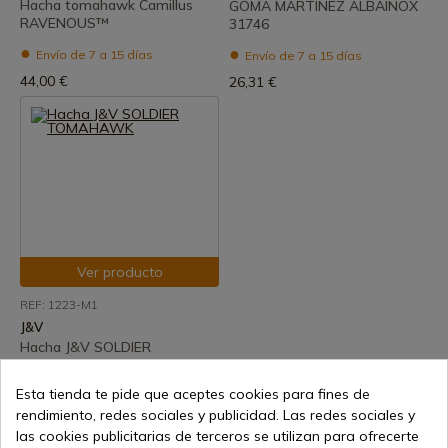
Hacha tomahawk Camillus
GOMA MARTINEZ ALBAINOX
RAVENOUS™
31746
Envío de 7 a 15 días
Envío de 7 a 15 días
44,00 €
26,31 €
Ver producto
REF: 1223-M1
J&V
Hacha J&V SOLDIER
TOMAHAWK
Esta tienda te pide que aceptes cookies para fines de
Envío de 7 a 15 días
rendimiento, redes sociales y publicidad. Las redes sociales y
121,79 €
las cookies publicitarias de terceros se utilizan para ofrecerte