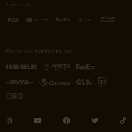
Payments
Envíos internacionales por
Visítanos
Visítanos
Visítanos
Visítanos
Visít