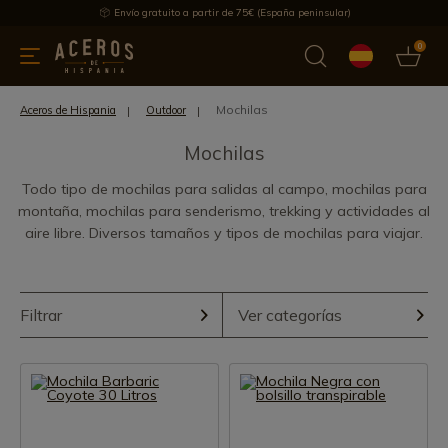
Envío gratuito a partir de 75€ (España peninsular)
0
 y menaje
Ofertas
Ultimas novedades
Los más vendidos
Mochilas
Aceros de Hispania
Outdoor
Mochilas
Todo tipo de mochilas para salidas al campo, mochilas para
montaña, mochilas para senderismo, trekking y actividades al
aire libre. Diversos tamaños y tipos de mochilas para viajar.
Filtrar
Ver categorías