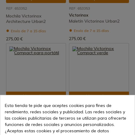
REF: 653352
REF: 653353
Victorinox
Mochila Victorinox
Maletín Victorinox Urban2
Architecture Urban2
Envío de 7 a 15 días
Envío de 7 a 15 días
275,00 €
275,00 €
Ver producto
Ver producto
Esta tienda te pide que aceptes cookies para fines de
REF: 653285
REF: 653286
rendimiento, redes sociales y publicidad. Las redes sociales y
Victorinox
Mochila Victorinox Compact
las cookies publicitarias de terceros se utilizan para ofrecerte
Mochila Victorinox Compact
para portátil
verde
funciones de redes sociales y anuncios personalizados.
Envío de 7 a 15 días
¿Aceptas estas cookies y el procesamiento de datos
Envío de 7 a 15 días