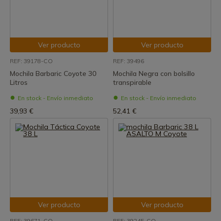
Ver producto
Ver producto
REF: 39178-CO
REF: 39496
Mochila Barbaric Coyote 30
Mochila Negra con bolsillo
Litros
transpirable
En stock - Envío inmediato
En stock - Envío inmediato
39,93 €
52,41 €
Ver producto
Ver producto
REF: 39671-CO
REF: 39245-CO