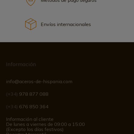
Envíos internacionales
Información
info@aceros-de-hispania.com
(+34)
978 877 088
(+34)
676 850 364
Información al cliente
De lunes a viernes de 09:00 a 15:00
(Excepto los días festivos)