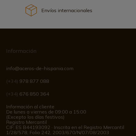
Envíos internacionales
Información
info@aceros-de-hispania.com
(+34)
978 877 088
(+34)
676 850 364
Información al cliente
De lunes a viernes de 09:00 a 15:00
(Excepto los días festivos)
Registro Mercantil
CIF: ES B44193092 · Inscrita en el Registro Mercantil
1/28/578, Folio 242, 2003/670/N/07/08/2003