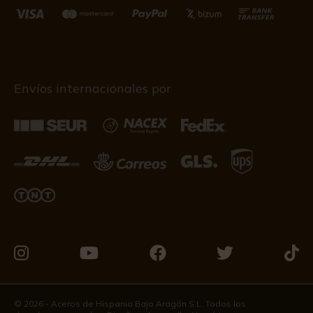
Envíos internacionales por
Visítanos
Visítanos
Visítanos
Visítanos
Visít
en
en
en
en
en
Instagram
Youtube
Facebook
Twitter
Tikto
© 2026 - Aceros de Hispania Bajo Aragón S.L. Todos los