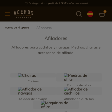
Envío gratuito a partir de 75€ (España peninsular)
0
 y menaje
Ofertas
Ultimas novedades
Los más vendidos
Afiladores
Aceros de Hispania
Afiladores
Afiladores para cuchillos y navajas; Piedras, chairas y
accesorios de afilado.
Chairas
Piedras de afilar
Afilador de navajas
Afilador de cuchillos