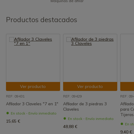
Máquinas de afilar
Productos destacados
Ver producto
Ver producto
REF: 09431
REF: 09429
REF: 09
Afilador 3 Claveles "7 en 1"
Afilador de 3 piedras 3
Afilado
Claveles
para Cu
En stock - Envío inmediato
Tijeras
En stock - Envío inmediato
15,65 €
En st
48,88 €
9,40 €