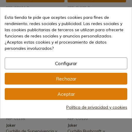
REF: CB134-P
REF: CL135-P
Joker
Joker
Esta tienda te pide que aceptes cookies para fines de
Cuchillo de Supervivencia y
Cuchillo de Supervivencia y
rendimiento, redes sociales y publicidad. Las redes sociales y
Bushcraft Joker Montañero
Bushcraft Joker Montañero
las cookies publicitarias de terceros se utilizan para ofrecerte
Mango Bocote Funda con
Mango Abdedul Rizado Funda
funciones de redes sociales y anuncios personalizados.
Ferrocerio
con Ferrocerio
¿Aceptas estas cookies y el procesamiento de datos
Envío de 7 a 15 días
Envío de 7 a 15 días
personales involucrados?
108,59 €
135,48 €
Configurar
Rechazar
Aceptar
Política de privacidad y cookies
Ver producto
Ver producto
REF: CL135
REF: CO120
Joker
Joker
Cuchillo de Supervivencia y
Cuchillo Bushcraft y