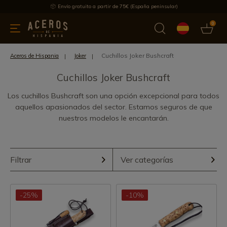
Envío gratuito a partir de 75€ (España peninsular)
0
 y menaje
Ofertas
Ultimas novedades
Los más vendidos
Cuchillos Joker Bushcraft
Aceros de Hispania
Joker
Cuchillos Joker Bushcraft
Los cuchillos Bushcraft son una opción excepcional para todos
aquellos apasionados del sector. Estamos seguros de que
nuestros modelos le encantarán.
Filtrar
Ver categorías
-25%
-10%