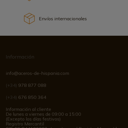
Envíos internacionales
Información
info@aceros-de-hispania.com
(+34)
978 877 088
(+34)
676 850 364
Información al cliente
De lunes a viernes de 09:00 a 15:00
(Excepto los días festivos)
Registro Mercantil