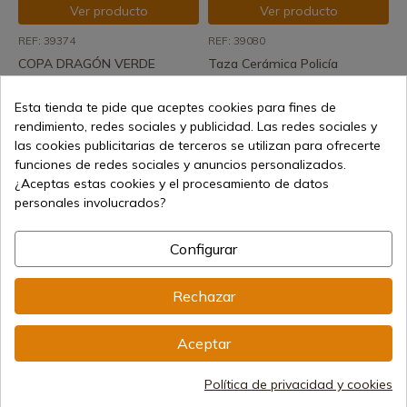
Ver producto
Ver producto
REF: 39374
REF: 39080
COPA DRAGÓN VERDE
Taza Cerámica Policía
Nacional
En stock - Envío inmediato
Esta tienda te pide que aceptes cookies para fines de
En stock - Envío inmediato
12,25 €
rendimiento, redes sociales y publicidad. Las redes sociales y
6,20 €
las cookies publicitarias de terceros se utilizan para ofrecerte
funciones de redes sociales y anuncios personalizados.
¿Aceptas estas cookies y el procesamiento de datos
personales involucrados?
Configurar
Rechazar
Ver producto
Ver producto
REF: 39122
REF: 39805
Aceptar
Taza cerámica España Toro
Taza resina ornamento GAME
OVER XXL
Política de privacidad y cookies
En stock - Envío inmediato
En stock - Envío inmediato