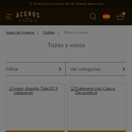
Envío gratuito a partir de 75€ (España peninsular)
0
 y menaje
Ofertas
Ultimas novedades
Los más vendidos
Tazas y vasos
Aceros de Hispania
Outdoor
Tazas y vasos
Filtrar
Ver categorías