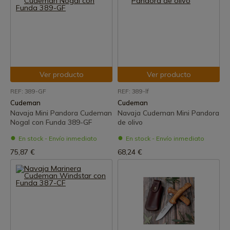
Ver producto
Ver producto
REF: 389-GF
REF: 389-lf
Cudeman
Cudeman
Navaja Mini Pandora Cudeman
Navaja Cudeman Mini Pandora
Nogal con Funda 389-GF
de olivo
En stock - Envío inmediato
En stock - Envío inmediato
75,87 €
68,24 €