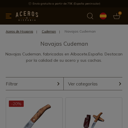
Envío gratuito a partir de 75€ (España peninsular)
0
 y menaje
Ofertas
Ultimas novedades
Los más vendidos
Navajas Cudeman
Aceros de Hispania
Cudeman
Navajas Cudeman
Navajas Cudeman, fabricadas en Albacete,España. Destacan
por la calidad de su acero y sus cachas.
Filtrar
Ver categorías
-20%