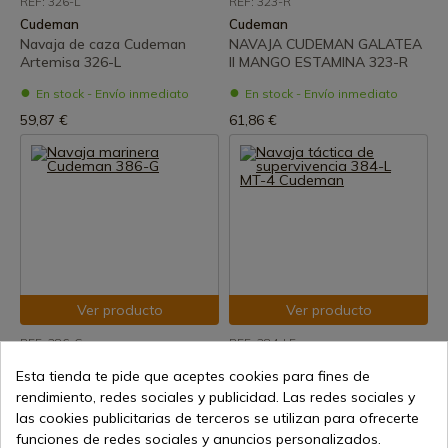
REF: 326-L
REF: 323-R
Cudeman
Cudeman
Navaja de caza Cudeman
NAVAJA CUDEMAN GALATEA
Artemisa 326-L
II MANGO ESTAMINA 323-R
En stock - Envío inmediato
En stock - Envío inmediato
59,87 €
61,86 €
Ver producto
Ver producto
REF: 386-G
REF: 384-LF
Cudeman
Cudeman
Esta tienda te pide que aceptes cookies para fines de
Navaja marinera Cudeman
Navaja táctica de
rendimiento, redes sociales y publicidad. Las redes sociales y
386-G
supervivencia 384-L MT-4
las cookies publicitarias de terceros se utilizan para ofrecerte
Cudeman
En stock - Envío inmediato
funciones de redes sociales y anuncios personalizados.