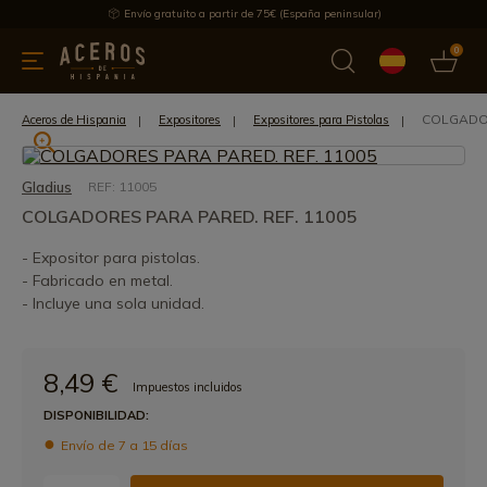
Envío gratuito a partir de 75€ (España peninsular)
0
 y menaje
Ofertas
Ultimas novedades
Los más vendidos
COLGADOR
Aceros de Hispania
Expositores
Expositores para Pistolas
Gladius
REF: 11005
COLGADORES PARA PARED. REF. 11005
- Expositor para pistolas.
- Fabricado en metal.
- Incluye una sola unidad.
8,49 €
Impuestos incluidos
DISPONIBILIDAD:
Envío de 7 a 15 días