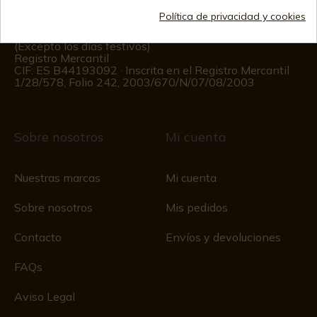
Política de privacidad y cookies
Información al cliente
De lunes a viernes de 09:00 a 15:00
(Excepto los días festivos)
Registro Mercantil
CIF: ES B44193092 · Inscrita en el Registro Mercantil
1/28/578, Folio 242, 2003/670/N/07/08/2003
Sobre nosotros
Mi cuenta
Nuestras marcas
Mi cuenta
Sobre nosotros
Mis pedidos
Contacto
Envíos y devoluciones
FAQs
Aviso Legal