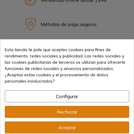
Vendiendo online desde 1998
Métodos de pago seguros
Envíos internacionales
Esta tienda te pide que aceptes cookies para fines de
rendimiento, redes sociales y publicidad. Las redes sociales y
las cookies publicitarias de terceros se utilizan para ofrecerte
funciones de redes sociales y anuncios personalizados.
¿Aceptas estas cookies y el procesamiento de datos
personales involucrados?
Información
Configurar
info@aceros-de-hispania.com
Rechazar
(+34)
978 877 088
Aceptar
(+34)
676 850 364