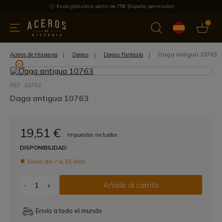
Envío gratuito a partir de 75€ (España peninsular)
0
 y menaje
Ofertas
Ultimas novedades
Los más vendidos
Daga antigua 10763
Aceros de Hispania
Dagas
Dagas Fantasía
REF: 10763
Daga antigua 10763
19,51 €
Impuestos incluidos
DISPONIBILIDAD:
Envío de 7 a 15 días
Añadir al carrito
-
+
Envío a todo el mundo