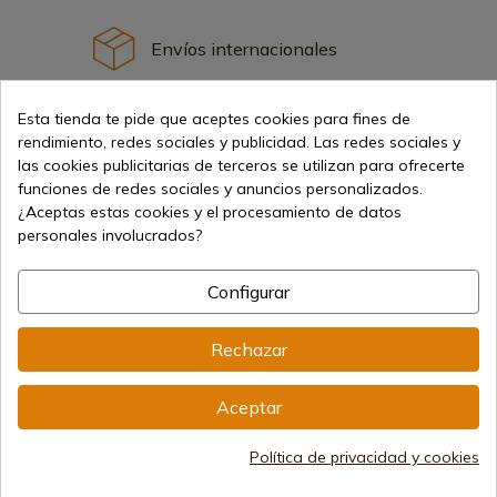
Envíos internacionales
Esta tienda te pide que aceptes cookies para fines de
rendimiento, redes sociales y publicidad. Las redes sociales y
las cookies publicitarias de terceros se utilizan para ofrecerte
funciones de redes sociales y anuncios personalizados.
Información
¿Aceptas estas cookies y el procesamiento de datos
personales involucrados?
info@aceros-de-hispania.com
Configurar
(+34)
978 877 088
Rechazar
(+34)
676 850 364
Información al cliente
Aceptar
De lunes a viernes de 09:00 a 15:00
(Excepto los días festivos)
Registro Mercantil
Política de privacidad y cookies
CIF: ES B44193092 · Inscrita en el Registro Mercantil
1/28/578, Folio 242, 2003/670/N/07/08/2003