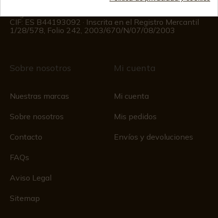
(Excepto los días festivos)
Registro Mercantil
CIF: ES B44193092 · Inscrita en el Registro Mercantil
1/28/578, Folio 242, 2003/670/N/07/08/2003
Sobre nosotros
Mi cuenta
Nuestras marcas
Mi cuenta
Sobre nosotros
Mis pedidos
Contacto
Envíos y devoluciones
FAQs
Aviso Legal
Sitemap