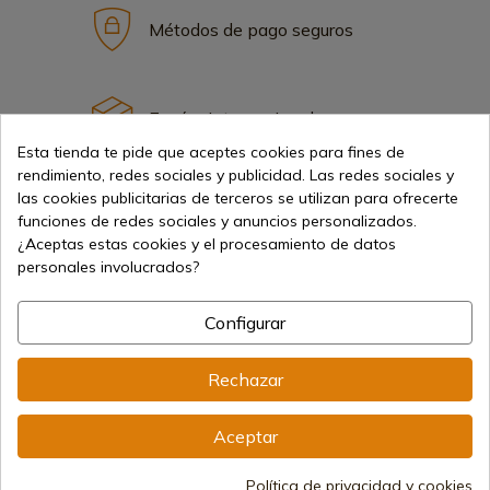
Métodos de pago seguros
Envíos internacionales
Esta tienda te pide que aceptes cookies para fines de
rendimiento, redes sociales y publicidad. Las redes sociales y
las cookies publicitarias de terceros se utilizan para ofrecerte
funciones de redes sociales y anuncios personalizados.
¿Aceptas estas cookies y el procesamiento de datos
Información
personales involucrados?
Configurar
info@aceros-de-hispania.com
(+34)
978 877 088
Rechazar
(+34)
676 850 364
Aceptar
Información al cliente
De lunes a viernes de 09:00 a 15:00
Política de privacidad y cookies