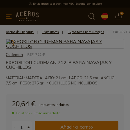
Envío gratuito a partir de 75€ (España peninsular)
0
 y menaje
Ofertas
Ultimas novedades
Los más vendidos
EXPOSITO
Aceros de Hispania
Expositores
Expositores para Navajas
Cudeman
REF: 712-P
EXPOSITOR CUDEMAN 712-P PARA NAVAJAS Y
CUCHILLOS
MATERIAL: MADERA ALTO: 21 cm LARGO: 21,5 cm ANCHO:
7,5 cm PESO: 275 gr * CUCHILLOS NO INCLUIDOS
20,64 €
Impuestos incluidos
En stock - Envío inmediato
Añadir al carrito
-
+