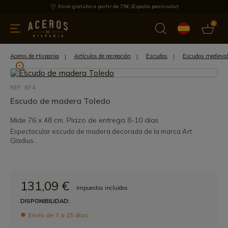
Envío gratuito a partir de 75€ (España peninsular)
0
 y menaje
Ofertas
Ultimas novedades
Los más vendidos
Aceros de Hispania
Artículos de recreación
Escudos
Escudos medieva
REF: 874
Escudo de madera Toledo
Mide 76 x 48 cm. Plazo de entrega 8-10 días
Espectacular escudo de madera decorada de la marca Art
Gladius.
131,09 €
Impuestos incluidos
DISPONIBILIDAD:
Envío de 7 a 15 días