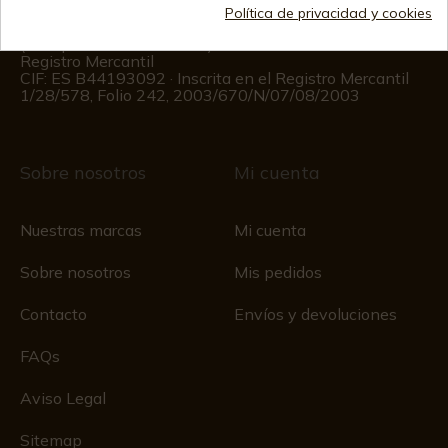
Información al cliente
Política de privacidad y cookies
De lunes a viernes de 09:00 a 15:00
(Excepto los días festivos)
Registro Mercantil
CIF: ES B44193092 · Inscrita en el Registro Mercantil
1/28/578, Folio 242, 2003/670/N/07/08/2003
Sobre nosotros
Mi cuenta
Nuestras marcas
Mi cuenta
Sobre nosotros
Mis pedidos
Contacto
Envíos y devoluciones
FAQs
Aviso Legal
Sitemap