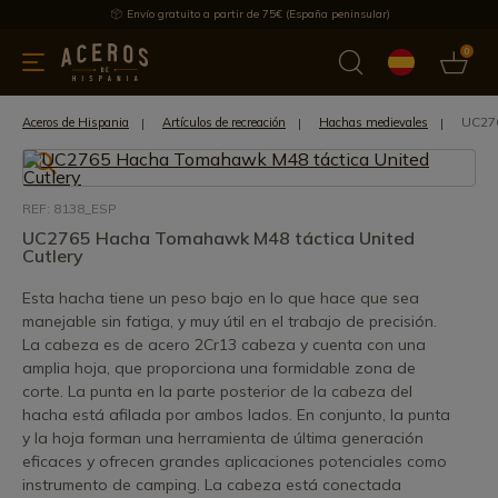
Envío gratuito a partir de 75€ (España peninsular)
0
 y menaje
Ofertas
Ultimas novedades
Los más vendidos
UC276
Aceros de Hispania
Artículos de recreación
Hachas medievales
REF: 8138_ESP
UC2765 Hacha Tomahawk M48 táctica United
Cutlery
Esta hacha tiene un peso bajo en lo que hace que sea
manejable sin fatiga, y muy útil en el trabajo de precisión.
La cabeza es de acero 2Cr13 cabeza y cuenta con una
amplia hoja, que proporciona una formidable zona de
corte. La punta en la parte posterior de la cabeza del
hacha está afilada por ambos lados. En conjunto, la punta
y la hoja forman una herramienta de última generación
eficaces y ofrecen grandes aplicaciones potenciales como
instrumento de camping. La cabeza está conectada