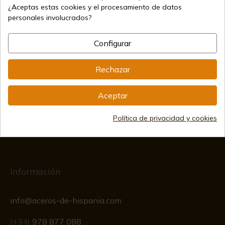
69,34 €
¿Aceptas estas cookies y el procesamiento de datos
Añadir al carrito
personales involucrados?
Vendiendo online desde 1998
Configurar
Métodos de pago seguros
Rechazar
Aceptar
Envíos internacionales
Política de privacidad y cookies
Información
info@aceros-de-hispania.com
(+34)
978 877 088