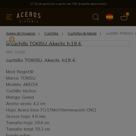
Envío gratuito a partir de 75€ (España peninsular)
0
 y menaje
Ofertas
Ultimas novedades
Los más vendidos
cuchillo TOKISU. 
Aceros de Hispania
Cuchillos
Cuchillos de Monte
REF: 32382
cuchillo TOKISU. Akechi. h19.4.
Mod. Regist.©
Marca: TOKISU
Modelo: AKECHI
Cuchillo táctico
Mango: Goma
Ancho virola: 4.2 cm
Hoja: Acero Inox 7Cr17MoV(terminación CNC)
Grosor hoja: 4.6 mm
Tamaño hoja: 19.4 cm
Tamaño total: 33.2 cm
Funda nylon