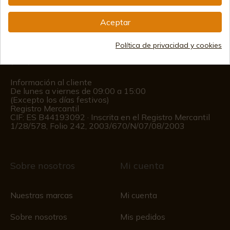
info@aceros-de-hispania.com
Aceptar
(+34)
978 877 088
Política de privacidad y cookies
(+34)
676 850 364
Información al cliente
De lunes a viernes de 09:00 a 15:00
(Excepto los días festivos)
Registro Mercantil
CIF: ES B44193092 · Inscrita en el Registro Mercantil
1/28/578, Folio 242, 2003/670/N/07/08/2003
Sobre nosotros
Mi cuenta
Nuestras marcas
Mi cuenta
Sobre nosotros
Mis pedidos