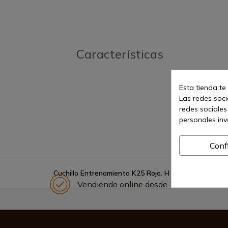
Características
Esta tienda te
Las redes socia
redes sociales
personales in
Conf
Cuchillo Entrenamiento K25 Rojo. H 10.6
Vendiendo online desde 1998