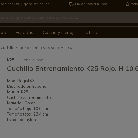
 partir de 75€ (España peninsular)
Envío a todo el mundo
Métod
ido
Espadas
Cocina y menaje
Ofertas
Cuchillo Entrenamiento K25 Rojo. H 10.6
K25
REF: 32335
Cuchillo Entrenamiento K25 Rojo. H 10.
Mod. Regist.©
Diseñado en España
Marca: K25
Cuchillo entrenamiento
Material: Goma
Tamaño hoja: 10.6 cm
Tamaño total: 23.4 cm
Funda de nylon