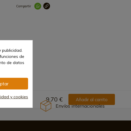
Compartir
Link copied correctl
 publicidad.
 funciones de
ento de datos
ptar
cidad y cookies
9,70 €
Añadir al carrito
Envíos internacionales