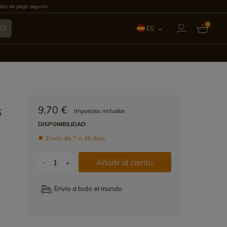
os de pago seguros
0
ES
EN
FR
IT
9,70 €
6
Impuestos incluidos
PT
DISPONIBILIDAD:
Envío de 7 a 15 días
DE
Añadir al carrito
-
+
Envío a todo el mundo