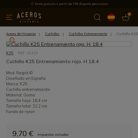
Envío gratuito a partir de 75€ (España peninsular)
0
 y menaje
Ofertas
Ultimas novedades
Los más vendidos
Cuchillo K25
Aceros de Hispania
Cuchillos
Cuchillos Entrenamiento
K25
REF: 32413
Cuchillo K25 Entrenamiento rojo. H 18.4
Mod. Regist.©
Diseñado en España
Marca: K25
Cuchillo entrenamiento
Material: Goma
Tamaño hoja: 18.4 cm
Tamaño total: 32.2 cm
Funda de nylon
9,70 €
Impuestos incluidos