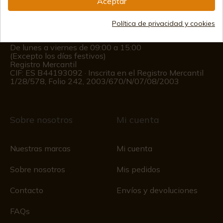
Aceptar
(+34)
676 850 364
Política de privacidad y cookies
Información al cliente
De lunes a viernes de 09:00 a 15:00
(Excepto los días festivos)
Registro Mercantil
CIF: ES B44193092 · Inscrita en el Registro Mercantil
1/28/578, Folio 242, 2003/670/N/07/08/2003
Sobre nosotros
Mi cuenta
Nuestras marcas
Mi cuenta
Sobre nosotros
Mis pedidos
Contacto
Envíos y devoluciones
FAQs