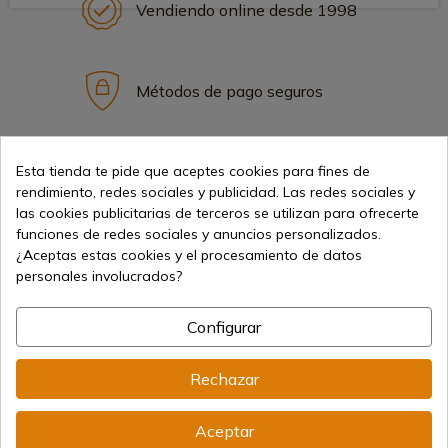
Vendiendo online desde 1998
Métodos de pago seguros
Envíos internacionales
Esta tienda te pide que aceptes cookies para fines de
rendimiento, redes sociales y publicidad. Las redes sociales y
las cookies publicitarias de terceros se utilizan para ofrecerte
funciones de redes sociales y anuncios personalizados.
¿Aceptas estas cookies y el procesamiento de datos
personales involucrados?
Información
Configurar
info@aceros-de-hispania.com
Rechazar
(+34)
978 877 088
Aceptar
(+34)
676 850 364