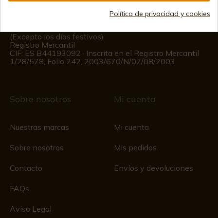
Política de privacidad y cookies
Información al cliente
De lunes a viernes de 09:00 a 15:00
(Excepto los días festivos)
Registro Mercantil
CIF: ES B44193092 · Inscrita en el Registro Mercantil
1/28/578, Folio 242, 2003/670/N/07/08/2003
Sobre nosotros
Mi cuenta
Nuestras marcas
Mi cuenta
Sobre nosotros
Mis pedidos
Contacto
Envíos y devoluciones
FAQs
Aviso Legal