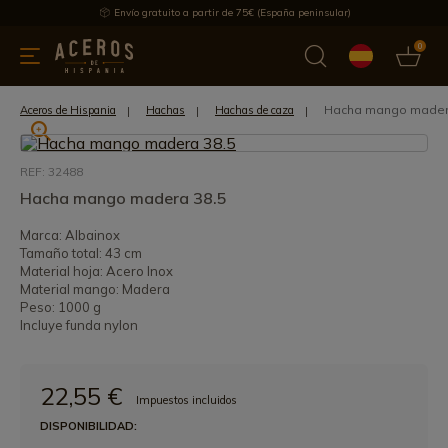
Envío gratuito a partir de 75€ (España peninsular)
0
 y menaje
Ofertas
Ultimas novedades
Los más vendidos
Hacha mango mader
Aceros de Hispania
Hachas
Hachas de caza
REF: 32488
Hacha mango madera 38.5
Marca: Albainox
Tamaño total: 43 cm
Material hoja: Acero Inox
Material mango: Madera
Peso: 1000 g
Incluye funda nylon
22,55 €
Impuestos incluidos
DISPONIBILIDAD: