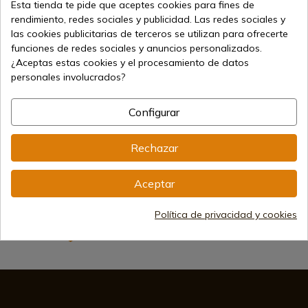
Esta tienda te pide que aceptes cookies para fines de
rendimiento, redes sociales y publicidad. Las redes sociales y
las cookies publicitarias de terceros se utilizan para ofrecerte
funciones de redes sociales y anuncios personalizados.
¿Aceptas estas cookies y el procesamiento de datos
personales involucrados?
12,10 €
Añadir al carrito
Configurar
Vendiendo online desde 1998
Rechazar
Métodos de pago seguros
Aceptar
Política de privacidad y cookies
Envíos internacionales