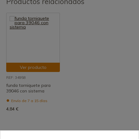
Productos relacionados
Ver producto
REF: 34958
funda torniquete para
39046 con sistema
Envío de 7 a 15 días
4,84 €