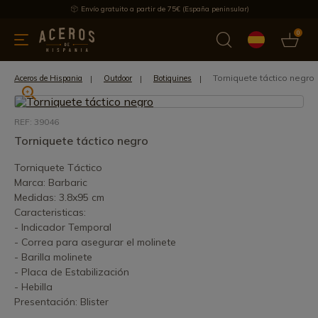
Envío gratuito a partir de 75€ (España peninsular)
0
 y menaje
Ofertas
Ultimas novedades
Los más vendidos
Torniquete táctico negro
Aceros de Hispania
Outdoor
Botiquines
REF: 39046
Torniquete táctico negro
Torniquete Táctico
Marca: Barbaric
Medidas: 3.8x95 cm
Caracteristicas:
- Indicador Temporal
- Correa para asegurar el molinete
- Barilla molinete
- Placa de Estabilización
- Hebilla
Presentación: Blister