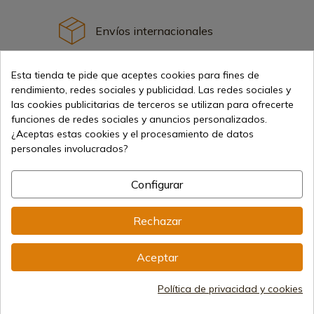
Envíos internacionales
Esta tienda te pide que aceptes cookies para fines de
rendimiento, redes sociales y publicidad. Las redes sociales y
las cookies publicitarias de terceros se utilizan para ofrecerte
funciones de redes sociales y anuncios personalizados.
Información
¿Aceptas estas cookies y el procesamiento de datos
personales involucrados?
info@aceros-de-hispania.com
Configurar
(+34)
978 877 088
Rechazar
(+34)
676 850 364
Información al cliente
Aceptar
De lunes a viernes de 09:00 a 15:00
(Excepto los días festivos)
Registro Mercantil
Política de privacidad y cookies
CIF: ES B44193092 · Inscrita en el Registro Mercantil
1/28/578, Folio 242, 2003/670/N/07/08/2003