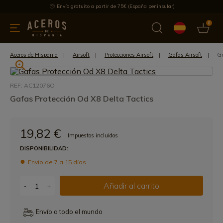
Envío gratuito a partir de 75€ (España peninsular)
0
 y menaje
Ofertas
Ultimas novedades
Los más vendidos
G
Aceros de Hispania
Airsoft
Protecciones Airsoft
Gafas Airsoft
REF: AC12076O
Gafas Protección Od X8 Delta Tactics
19,82 €
Impuestos incluidos
DISPONIBILIDAD:
Envío de 7 a 15 días
Añadir al carrito
-
+
Envío a todo el mundo