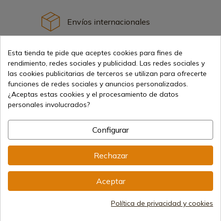
Envíos internacionales
Esta tienda te pide que aceptes cookies para fines de
rendimiento, redes sociales y publicidad. Las redes sociales y
las cookies publicitarias de terceros se utilizan para ofrecerte
funciones de redes sociales y anuncios personalizados.
Información
¿Aceptas estas cookies y el procesamiento de datos
personales involucrados?
info@aceros-de-hispania.com
Configurar
(+34)
978 877 088
Rechazar
(+34)
676 850 364
Información al cliente
Aceptar
De lunes a viernes de 09:00 a 15:00
(Excepto los días festivos)
Registro Mercantil
Política de privacidad y cookies
CIF: ES B44193092 · Inscrita en el Registro Mercantil
1/28/578, Folio 242, 2003/670/N/07/08/2003