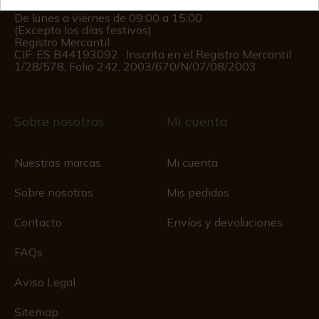
Información al cliente
De lunes a viernes de 09:00 a 15:00
(Excepto los días festivos)
Registro Mercantil
CIF: ES B44193092 · Inscrita en el Registro Mercantil
1/28/578, Folio 242, 2003/670/N/07/08/2003
Sobre nosotros
Mi cuenta
Nuestras marcas
Mi cuenta
Sobre nosotros
Mis pedidos
Contacto
Envíos y devoluciones
FAQs
Aviso Legal
Sitemap