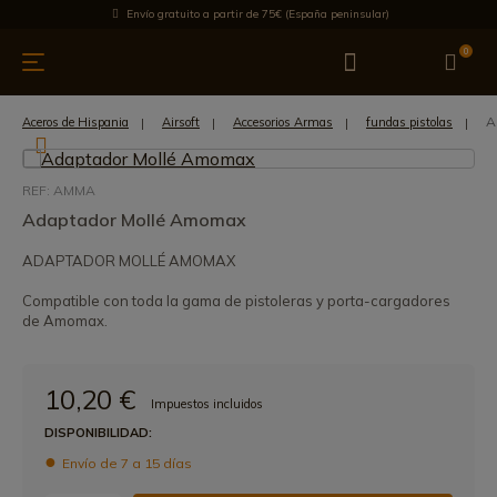
Envío gratuito a partir de 75€ (España peninsular)
0
 y menaje
Ofertas
Ultimas novedades
Los más vendidos
A
Aceros de Hispania
Airsoft
Accesorios Armas
fundas pistolas
REF: AMMA
Adaptador Mollé Amomax
ADAPTADOR MOLLÉ AMOMAX
Compatible con toda la gama de pistoleras y porta-cargadores
de Amomax.
10,20 €
Impuestos incluidos
DISPONIBILIDAD:
Envío de 7 a 15 días