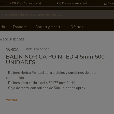
 partir de 75€ (España peninsular)
Envío a todo el mundo
Métod
ido
Espadas
Cocina y menaje
Ofertas
m 500 UNIDADES
NORICA
REF: 196.00.006
BALIN NORICA POINTED 4.5mm 500
UNIDADES
- Balines Norica Pointed para pistolas y carabinas de aire
comprimido.
- Balines para calibre del 4.5/.177 (mm./inch)
- Caja de metal con balines de 500 unidades aprox.
Ver más