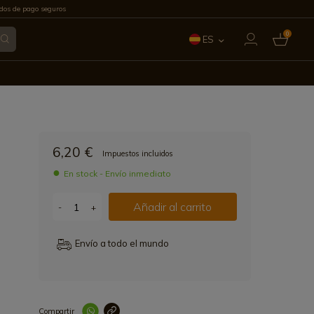
os de pago seguros
0
ES
EN
FR
IT
6,20 €
Impuestos incluidos
PT
En stock - Envío inmediato
DE
Añadir al carrito
-
+
Envío a todo el mundo
Compartir
Link copied correctl