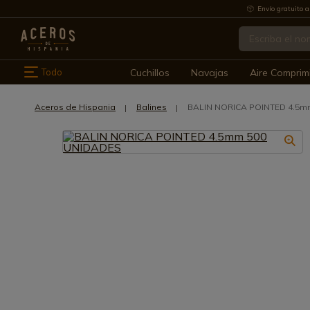
Envío gratuito a
Todo
Cuchillos
Navajas
Aire Comprim
Aceros de Hispania
Balines
BALIN NORICA POINTED 4.5m