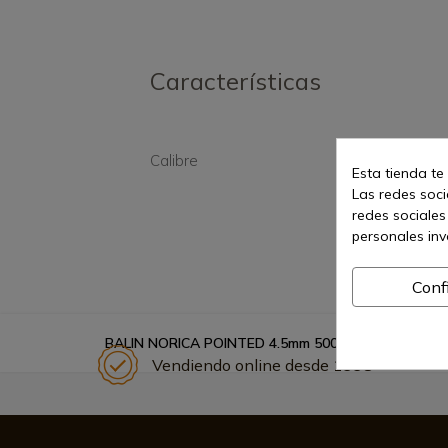
Características
Calibre
4,5
Esta tienda te
Las redes socia
redes sociales
personales in
Conf
BALIN NORICA POINTED 4.5mm 500 UNIDADES
Vendiendo online desde 1998