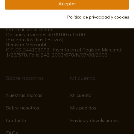
Aceptar
(+34)
978 877 088
(+34)
676 850 364
Política de privacidad y cookies
Información al cliente
De lunes a viernes de 09:00 a 15:00
(Excepto los días festivos)
Registro Mercantil
CIF: ES B44193092 · Inscrita en el Registro Mercantil
1/28/578, Folio 242, 2003/670/N/07/08/2003
Sobre nosotros
Mi cuenta
Nuestras marcas
Mi cuenta
Sobre nosotros
Mis pedidos
Contacto
Envíos y devoluciones
FAQs