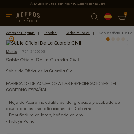
Envío gratuito a partir de 75€ (España peninsular)
0
 y menaje
Ofertas
Ultimas novedades
Los más vendidos
Sable Oficial De La 
Aceros de Hispania
Espadas
Sables militares
Marto
REF: 345030S
Sable Oficial De La Guardia Civil
Sable de Oficial de la Guardia Civil
FABRICADO DE ACUERDO A LAS ESPECIFICACIONES DEL
GOBIERNO ESPAÑOL
- Hoja de Acero Inoxidable pulido, grabado y acabado de
acuerdo a las especificaciones del Gobierno.
- Empuñadura en latón, bañado en oro.
- Incluye Vaina.