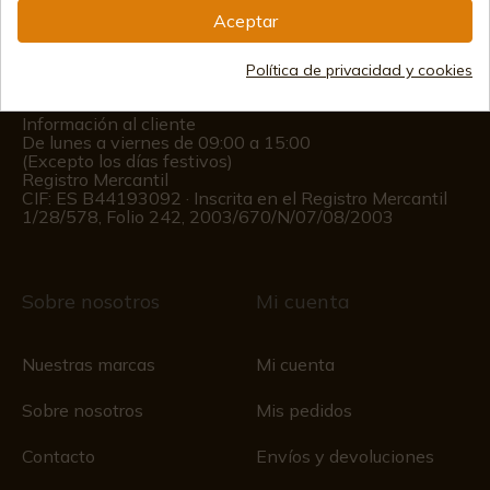
Aceptar
(+34)
978 877 088
Política de privacidad y cookies
(+34)
676 850 364
Información al cliente
De lunes a viernes de 09:00 a 15:00
(Excepto los días festivos)
Registro Mercantil
CIF: ES B44193092 · Inscrita en el Registro Mercantil
1/28/578, Folio 242, 2003/670/N/07/08/2003
Sobre nosotros
Mi cuenta
Nuestras marcas
Mi cuenta
Sobre nosotros
Mis pedidos
Contacto
Envíos y devoluciones