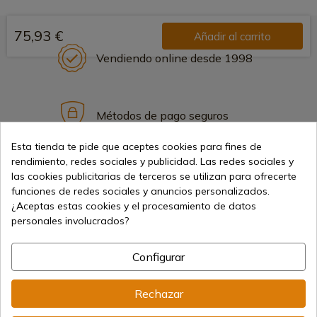
75,93 €
Añadir al carrito
Vendiendo online desde 1998
Métodos de pago seguros
Esta tienda te pide que aceptes cookies para fines de
rendimiento, redes sociales y publicidad. Las redes sociales y
Envíos internacionales
las cookies publicitarias de terceros se utilizan para ofrecerte
funciones de redes sociales y anuncios personalizados.
¿Aceptas estas cookies y el procesamiento de datos
personales involucrados?
Configurar
Información
Rechazar
info@aceros-de-hispania.com