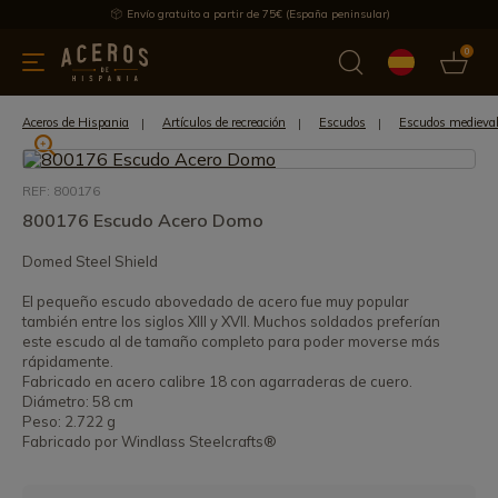
Envío gratuito a partir de 75€ (España peninsular)
0
 y menaje
Ofertas
Ultimas novedades
Los más vendidos
Aceros de Hispania
Artículos de recreación
Escudos
Escudos medieva
REF: 800176
800176 Escudo Acero Domo
Domed Steel Shield
El pequeño escudo abovedado de acero fue muy popular
también entre los siglos XIII y XVII. Muchos soldados preferían
este escudo al de tamaño completo para poder moverse más
rápidamente.
Fabricado en acero calibre 18 con agarraderas de cuero.
Diámetro: 58 cm
Peso: 2.722 g
Fabricado por Windlass Steelcrafts®