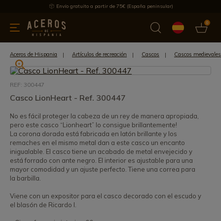
Envío gratuito a partir de 75€ (España peninsular)
0
 y menaje
Ofertas
Ultimas novedades
Los más vendidos
Aceros de Hispania
Artículos de recreación
Cascos
Cascos medievales
REF: 300447
Casco LionHeart - Ref. 300447
No es fácil proteger la cabeza de un rey de manera apropiada,
pero este casco “Lionheart” lo consigue brillantemente!
La corona dorada está fabricada en latón brillante y los
remaches en el mismo metal dan a este casco un encanto
inigualable. El casco tiene un acabado de metal envejecido y
está forrado con ante negro. El interior es ajustable para una
mayor comodidad y un ajuste perfecto. Tiene una correa para
la barbilla.
Viene con un expositor para el casco decorado con el escudo y
el blasón de Ricardo I.