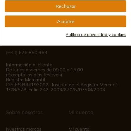
Rechazar
Información
Aceptar
info@aceros-de-hispania.com
Política de privacidad y cookies
(+34)
978 877 088
(+34)
676 850 364
Información al cliente
De lunes a viernes de 09:00 a 15:00
(Excepto los días festivos)
Registro Mercantil
CIF: ES B44193092 · Inscrita en el Registro Mercantil
1/28/578, Folio 242, 2003/670/N/07/08/2003
Sobre nosotros
Mi cuenta
Nuestras marcas
Mi cuenta