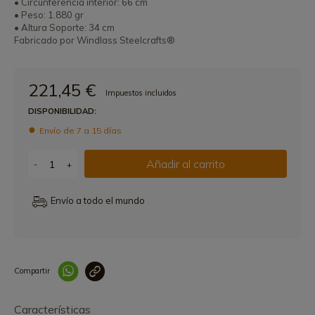
• Circunferencia interior: 66 cm
• Peso: 1.880 gr
• Altura Soporte: 34 cm
Fabricado por Windlass Steelcrafts®
221,45 €
Impuestos incluidos
DISPONIBILIDAD:
Envío de 7 a 15 días
Añadir al carrito
-
+
Envío a todo el mundo
Compartir
Link copied correctly
Características