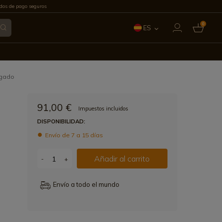
os de pago seguros
0
ES
EN
FR
rgado
IT
91,00 €
Impuestos incluidos
PT
DISPONIBILIDAD:
Envío de 7 a 15 días
DE
Añadir al carrito
-
+
Envío a todo el mundo