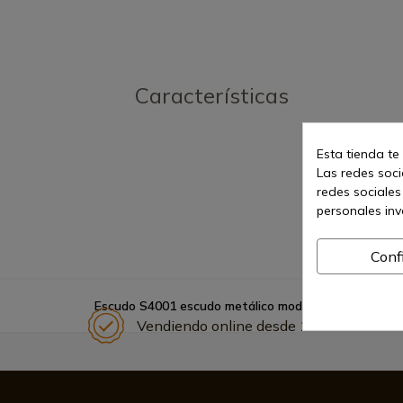
Características
Esta tienda te
Las redes socia
redes sociales
personales in
Conf
Escudo S4001 escudo metálico modelo templario ala
Vendiendo online desde 1998