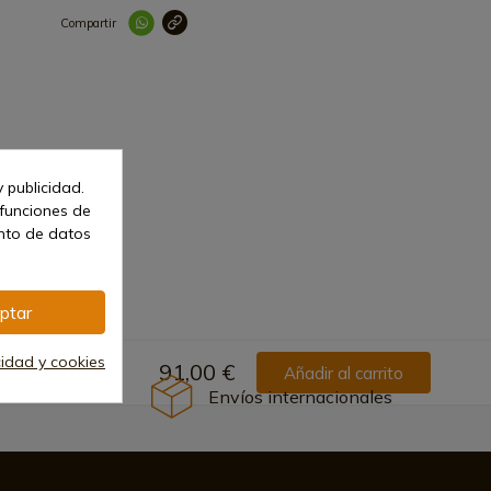
Compartir
Link copied correctl
 publicidad.
 funciones de
ento de datos
ptar
cidad y cookies
91,00 €
Añadir al carrito
Envíos internacionales