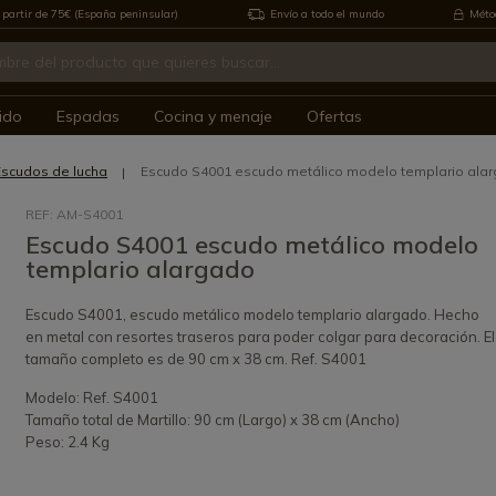
 partir de 75€ (España peninsular)
Envío a todo el mundo
Métod
ido
Espadas
Cocina y menaje
Ofertas
Escudos de lucha
Escudo S4001 escudo metálico modelo templario ala
REF: AM-S4001
Escudo S4001 escudo metálico modelo
templario alargado
Escudo S4001, escudo metálico modelo templario alargado. Hecho
en metal con resortes traseros para poder colgar para decoración. El
tamaño completo es de 90 cm x 38 cm. Ref. S4001
Modelo: Ref. S4001
Tamaño total de Martillo: 90 cm (Largo) x 38 cm (Ancho)
Peso: 2.4 Kg