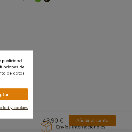
 publicidad.
 funciones de
ento de datos
ptar
cidad y cookies
43,90 €
Añadir al carrito
Envíos internacionales