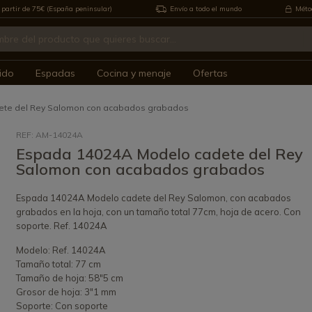
 partir de 75€ (España peninsular)
Envío a todo el mundo
Métod
ido
Espadas
Cocina y menaje
Ofertas
ete del Rey Salomon con acabados grabados
REF: AM-14024A
Espada 14024A Modelo cadete del Rey
Salomon con acabados grabados
Espada 14024A Modelo cadete del Rey Salomon, con acabados
grabados en la hoja, con un tamaño total 77cm, hoja de acero. Con
soporte. Ref. 14024A
Modelo: Ref. 14024A
Tamaño total: 77 cm
Tamaño de hoja: 58"5 cm
Grosor de hoja: 3"1 mm
Soporte: Con soporte