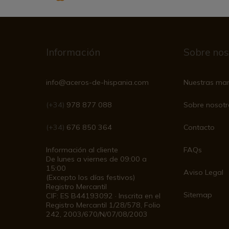
Información
Sobre nos
info@aceros-de-hispania.com
Nuestras ma
(+34)
978 877 088
Sobre nosotr
(+34)
676 850 364
Contacto
Información al cliente
FAQs
De lunes a viernes de 09:00 a
15:00
Aviso Legal
(Excepto los días festivos)
Registro Mercantil
Sitemap
CIF: ES B44193092 · Inscrita en el
Registro Mercantil 1/28/578, Folio
242, 2003/670/N/07/08/2003