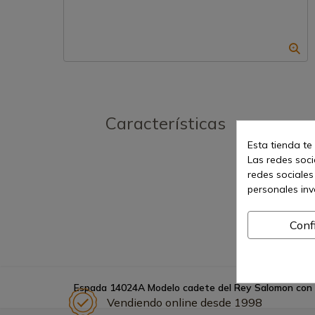
Características
Esta tienda te
Las redes socia
redes sociales
personales in
Conf
Espada 14024A Modelo cadete del Rey Salomon con
Vendiendo online desde 1998