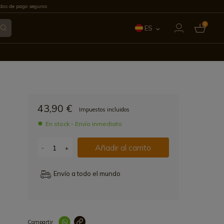
os de pago seguros
0
ES
EN
FR
IT
43,90 €
Impuestos incluidos
PT
En stock - Envío inmediato
DE
Añadir al carrito
-
+
Envío a todo el mundo
Compartir
Link copied correctl