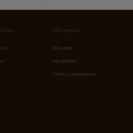
otros
Mi cuenta
rcas
Mi cuenta
os
Mis pedidos
Envíos y devoluciones