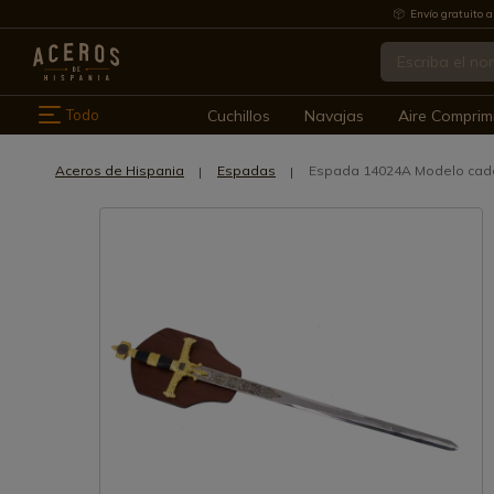
Envío gratuito a
Todo
Cuchillos
Navajas
Aire Comprim
Aceros de Hispania
Espadas
Espada 14024A Modelo cad